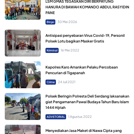
LSM GMAS TEGASKAN DIRI BERPAYUNG
HANURA DI BAWAH KOMANDO ABDUL RASYIDIN
PANE
30 Mei 2026
Binjai
Antisipasi penyebaran Virus Covid-19, Personil
Polsek Lotu bagikan Masker Gratis
16 Mei 2022
Kriminal
Kapolres Karo Amankan Pelaku Percobaan
Pencurian di Tigapanah
24 Juli 2021
Crime
Polsek Beringin Polresta Deli Serdang laksanakan
giat Pengamanan Pawai Budaya Tahun Baru Islam
1444 Hijriah
1 Agustus 2022
ADVETORIAL
Menyediakan Jasa Maket di Nawa Cipta yang