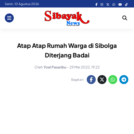
Skip
Senin, 10 Agustus 2026
to
content
Atap Atap Rumah Warga di Sibolga
Diterjang Badai
Oleh
Yoel Pasaribu
-
29 Mei 2022, 19:22
Bagikan: