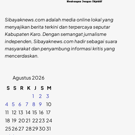
Sibayaknews.com adalah media online lokal yang
menyajikan berita terkini dan terpercaya seputar
Kabupaten Karo. Dengan semangat jurnalisme
independen, Sibayaknews.com hadir sebagai suara
masyarakat dan penyambung informasi kritis yang
mencerdaskan.
Agustus 2026
S
S
R
K
J
S
M
1
2
3
4
5
6
7
8
9
10
11
12
13
14
15
16
17
18
19
20
21
22
23
24
25
26
27
28
29
30
31