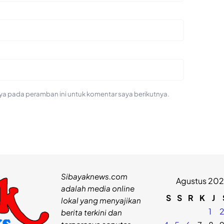
ya pada peramban ini untuk komentar saya berikutnya.
Sibayaknews.com
Agustus 20
adalah media online
S
S
R
K
J
lokal yang menyajikan
1
berita terkini dan