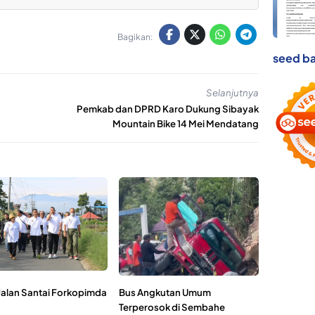
Bagikan:
seed ba
Selanjutnya
Pemkab dan DPRD Karo Dukung Sibayak
Mountain Bike 14 Mei Mendatang
Jalan Santai Forkopimda
Bus Angkutan Umum
Terperosok di Sembahe