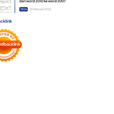
dari word 2010 ke word 2007
21 Februari 2022
TECH
cklink