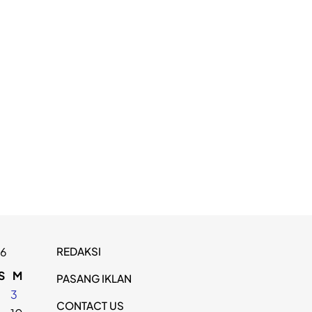
REDAKSI
26
S
M
PASANG IKLAN
2
3
CONTACT US