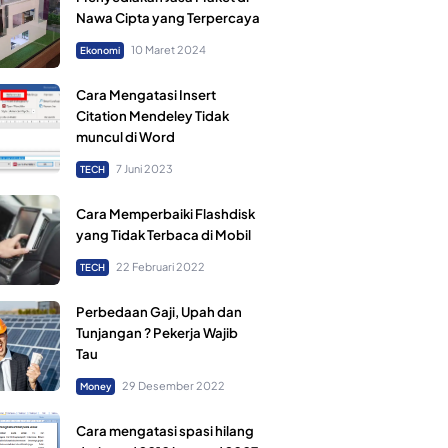
Nawa Cipta yang Terpercaya
10 Maret 2024
Ekonomi
Cara Mengatasi Insert
Citation Mendeley Tidak
muncul di Word
7 Juni 2023
TECH
Cara Memperbaiki Flashdisk
yang Tidak Terbaca di Mobil
22 Februari 2022
TECH
Perbedaan Gaji, Upah dan
Tunjangan ? Pekerja Wajib
Tau
29 Desember 2022
Money
Cara mengatasi spasi hilang