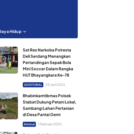
Gaya Hidup
Sat Res Narkoba Polresta
Deli Serdang Menangkan
Pertandingan Sepak Bola
Mini Soccer Dalam Rangka
HUT Bhayangkara Ke-78
25 Juni 2024
ADVETORIAL
Bhabinkamtibmas Polsek
Stabat Dukung Petani Lokal,
Sambangi Lahan Pertanian
di Desa Pantai Gemi
1 Februari 2025
Kriminal