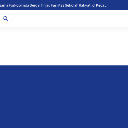
Kapoolres Sergai Bersama Forkopimda Sergai Tinjau Fasilitas Sekolah Rakyat, di Kecamatan Firdaus.