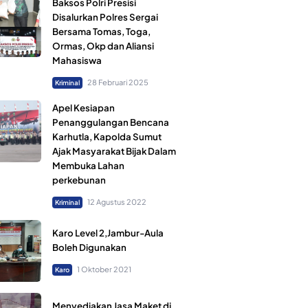
Baksos Polri Presisi
Disalurkan Polres Sergai
Bersama Tomas, Toga,
Ormas, Okp dan Aliansi
Mahasiswa
28 Februari 2025
Kriminal
Apel Kesiapan
Penanggulangan Bencana
Karhutla, Kapolda Sumut
Ajak Masyarakat Bijak Dalam
Membuka Lahan
perkebunan
12 Agustus 2022
Kriminal
Karo Level 2,Jambur-Aula
Boleh Digunakan
1 Oktober 2021
Karo
Menyediakan Jasa Maket di