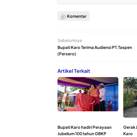
Komentar
Sebelumnya
Bupati Karo Terima Audiensi PT.Taspen
(Persero)
Artikel Terkait
Bupati Karo hadiri Perayaan
Gerak 
Jubelium 100 tahun GBKP
Karo