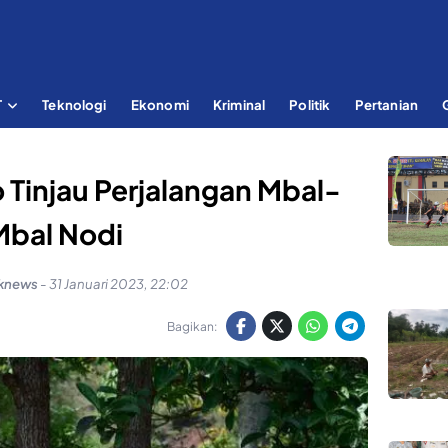
T
Teknologi
Ekonomi
Kriminal
Politik
Pertanian
 Tinjau Perjalangan Mbal-
Mbal Nodi
knews
-
31 Januari 2023, 22:02
Bagikan: