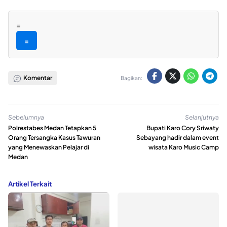
=
=
Komentar
Bagikan:
Sebelumnya
Selanjutnya
Polrestabes Medan Tetapkan 5
Bupati Karo Cory Sriwaty
Orang Tersangka Kasus Tawuran
Sebayang hadir dalam event
yang Menewaskan Pelajar di
wisata Karo Music Camp
Medan
Artikel Terkait