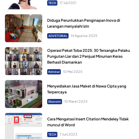
17 Juli 2021
TECH
Diduga Peruntukkan Penginapan Inova di
Larangan menyalahi izin
14 Agustus 2025
ADVETORIAL
Operasi Pekat Toba 2025: 30 Tersangka Pelaku
Pungutan Liar dan 2 Penjual Minuman Keras
Berhasil Diamankan
10 Mei 2025
Kriminal
Menyediakan Jasa Maket di Nawa Cipta yang
Terpercaya
10 Maret 2024
Ekonomi
Cara Mengatasi Insert Citation Mendeley Tidak
muncul di Word
7 Juni 2023
TECH