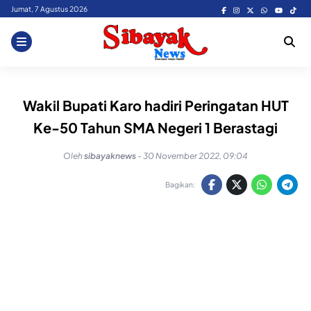
Skip
Jumat, 7 Agustus 2026
to
content
Wakil Bupati Karo hadiri Peringatan HUT
Ke-50 Tahun SMA Negeri 1 Berastagi
Oleh
sibayaknews
-
30 November 2022, 09:04
Bagikan: