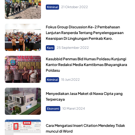
21 Oktober 2022
Kriminal
Fokus Group Discussion Ke-2 Pembahasan
Lanjutan Ranperda Tentang Penyelenggaraan
Kearsipan Di Lingkungan Pemkab Karo.
25 September 2022
Karo
Kasubbid Penmas Bid Humas Poldasu Kunjungi
Kantor Redaksi Media Kamtibmas Bhayangkara
Poldasu
15 Juni 2022
Kriminal
Menyediakan Jasa Maket di Nawa Cipta yang
Terpercaya
10 Maret 2024
Ekonomi
Cara Mengatasi Insert Citation Mendeley Tidak
muncul di Word