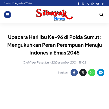
Skip
Senin, 10 Agustus 2026
to
content
Upacara Hari Ibu Ke-96 di Polda Sumut:
Mengukuhkan Peran Perempuan Menuju
Indonesia Emas 2045
Oleh
Yoel Pasaribu
-
22 Desember 2024, 19:02
Bagikan: