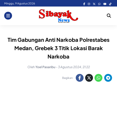
Skip
Minggu, 9 Agustus 2026
to
content
Tim Gabungan Anti Narkoba Polrestabes
Medan, Grebek 3 Titik Lokasi Barak
Narkoba
Oleh
Yoel Pasaribu
-
3 Agustus 2024, 21:22
Bagikan: