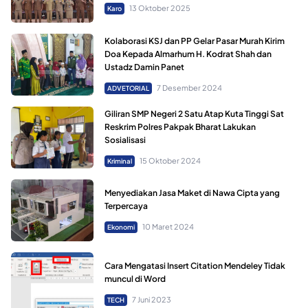
13 Oktober 2025
Karo
Kolaborasi KSJ dan PP Gelar Pasar Murah Kirim
Doa Kepada Almarhum H. Kodrat Shah dan
Ustadz Damin Panet
7 Desember 2024
ADVETORIAL
Giliran SMP Negeri 2 Satu Atap Kuta Tinggi Sat
Reskrim Polres Pakpak Bharat Lakukan
Sosialisasi
15 Oktober 2024
Kriminal
Menyediakan Jasa Maket di Nawa Cipta yang
Terpercaya
10 Maret 2024
Ekonomi
Cara Mengatasi Insert Citation Mendeley Tidak
muncul di Word
7 Juni 2023
TECH