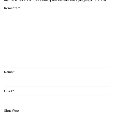
Alamat email Anda tidak akan dipublikasikan.
Ruas yang wajib ditandai
*
Komentar
*
Nama
*
Email
*
Situs Web