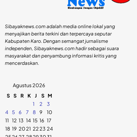
Sibayaknews.com adalah media online lokal yang
menyajikan berita terkini dan terpercaya seputar
Kabupaten Karo. Dengan semangat jurnalisme
independen, Sibayaknews.com hadir sebagai suara
masyarakat dan penyambung informasi kritis yang
mencerdaskan.
Agustus 2026
S
S
R
K
J
S
M
1
2
3
4
5
6
7
8
9
10
11
12
13
14
15
16
17
18
19
20
21
22
23
24
25
26
27
28
29
30
31