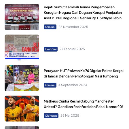
Kejati Sumut Kembali Terima Pengembalian
Kerugian Negara Dari Dugaan Korupsi Penjualan
Aset PTPN I Regional 1 Senilai Rp 113 Milyar Lebih
25 November 2025
Kriminal
27 Februari 2025
Ekonomi
Perayaan HUT Polwan Ke 76 Digelar Polres Sergai
di Tandai Dengan Pemotongan Nasi Tumpeng
4 September 2024
Kriminal
Matheus Cunha Resmi Gabung Manchester
United? Gantikan Rashford dan Pakai Nomor 10!
26 Mei 2025
Olahraga