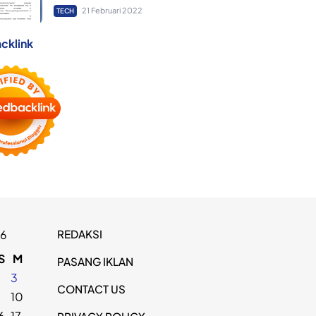
21 Februari 2022
TECH
cklink
REDAKSI
26
S
M
PASANG IKLAN
2
3
CONTACT US
9
10
6
17