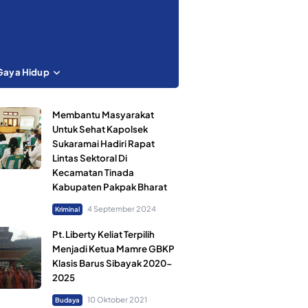
Gaya Hidup
Membantu Masyarakat
Untuk Sehat Kapolsek
Sukaramai Hadiri Rapat
Lintas Sektoral Di
Kecamatan Tinada
Kabupaten Pakpak Bharat
4 September 2024
Kriminal
Pt.Liberty Keliat Terpilih
Menjadi Ketua Mamre GBKP
Klasis Barus Sibayak 2020-
2025
10 Oktober 2021
Budaya