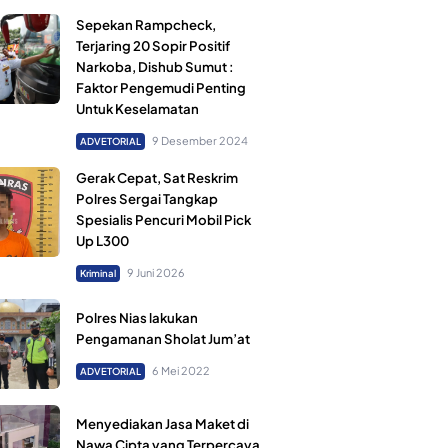
Sepekan Rampcheck,
Terjaring 20 Sopir Positif
Narkoba, Dishub Sumut :
Faktor Pengemudi Penting
Untuk Keselamatan
9 Desember 2024
ADVETORIAL
Gerak Cepat, Sat Reskrim
Polres Sergai Tangkap
Spesialis Pencuri Mobil Pick
Up L300
9 Juni 2026
Kriminal
Polres Nias lakukan
Pengamanan Sholat Jum’at
6 Mei 2022
ADVETORIAL
Menyediakan Jasa Maket di
Nawa Cipta yang Terpercaya