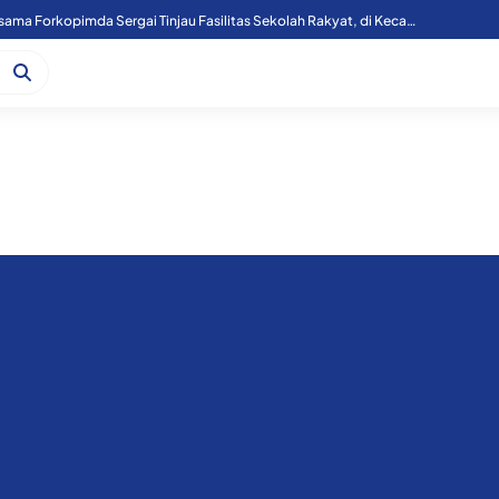
Kapoolres Sergai Bersama Forkopimda Sergai Tinjau Fasilitas Sekolah Rakyat, di Kecamatan Firdaus.