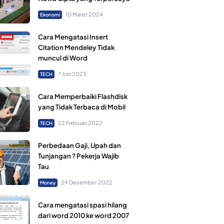
10 Maret 2024
Ekonomi
Cara Mengatasi Insert
Citation Mendeley Tidak
muncul di Word
7 Juni 2023
TECH
Cara Memperbaiki Flashdisk
yang Tidak Terbaca di Mobil
22 Februari 2022
TECH
Perbedaan Gaji, Upah dan
Tunjangan ? Pekerja Wajib
Tau
29 Desember 2022
Money
Cara mengatasi spasi hilang
dari word 2010 ke word 2007