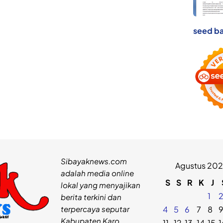
seed ba
Sibayaknews.com
Agustus 20
adalah media online
S
S
R
K
J
lokal yang menyajikan
1
berita terkini dan
terpercaya seputar
4
5
6
7
8
Kabupaten Karo.
11
12
13
14
15
1