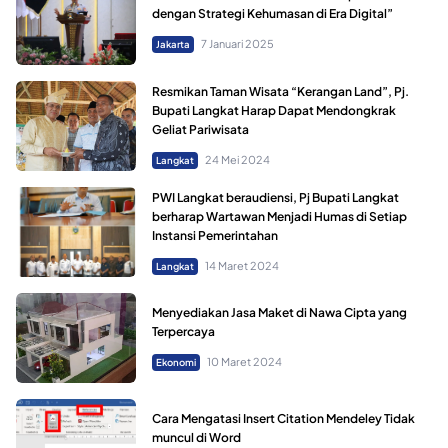
dengan Strategi Kehumasan di Era Digital”
7 Januari 2025
Jakarta
Resmikan Taman Wisata “Kerangan Land”, Pj.
Bupati Langkat Harap Dapat Mendongkrak
Geliat Pariwisata
24 Mei 2024
Langkat
PWI Langkat beraudiensi, Pj Bupati Langkat
berharap Wartawan Menjadi Humas di Setiap
Instansi Pemerintahan
14 Maret 2024
Langkat
Menyediakan Jasa Maket di Nawa Cipta yang
Terpercaya
10 Maret 2024
Ekonomi
Cara Mengatasi Insert Citation Mendeley Tidak
muncul di Word