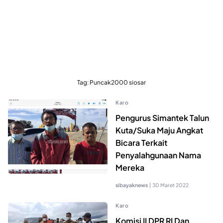
Tag:
Puncak2000 siosar
Karo
Pengurus Simantek Talun
Kuta/Suka Maju Angkat
Bicara Terkait
Penyalahgunaan Nama
Mereka
sibayaknews
|
30 Maret 2022
Karo
Komisi II DPR RI Dan