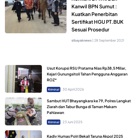
Kanwil BPN Sumut :
Kuatkan Penerbitan
Sertifikat HGU PT.BUK
Sesuai Prosedur
sibayaknews
|
28 September 2021
Usut Korupsi RSU Pratama Nias Rp38,5 Miliar,
Kejari Gunungsitoli Tahan Pengguna Anggaran
ROZ*
30 April 2026
Kriminal
Sambut HUT Bhayangkara ke 79, Polres Langkat
Ziarah dan Tabur Bunga di Taman Makam
Pahlawan
23 Juni 2025
Kriminal
Kadiv Humas Polri Bekali Taruna Akpol 2025