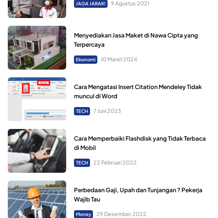
9 Agustus 2021
JAGA JARAK!
Menyediakan Jasa Maket di Nawa Cipta yang
Terpercaya
10 Maret 2024
Ekonomi
Cara Mengatasi Insert Citation Mendeley Tidak
muncul di Word
7 Juni 2023
TECH
Cara Memperbaiki Flashdisk yang Tidak Terbaca
di Mobil
22 Februari 2022
TECH
Perbedaan Gaji, Upah dan Tunjangan ? Pekerja
Wajib Tau
29 Desember 2022
Money