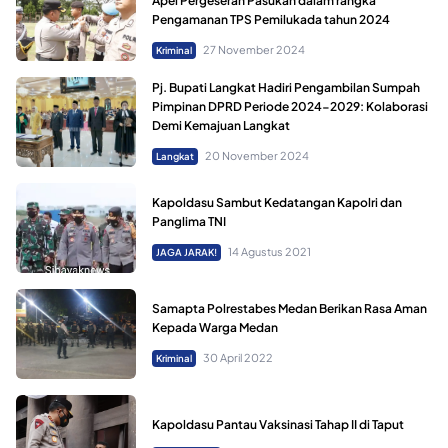
Apel Pergeseran Pasukan dalam rangka
Pengamanan TPS Pemilukada tahun 2024
27 November 2024
Kriminal
Pj. Bupati Langkat Hadiri Pengambilan Sumpah
Pimpinan DPRD Periode 2024-2029: Kolaborasi
Demi Kemajuan Langkat
20 November 2024
Langkat
Kapoldasu Sambut Kedatangan Kapolri dan
Panglima TNI
14 Agustus 2021
JAGA JARAK!
Samapta Polrestabes Medan Berikan Rasa Aman
Kepada Warga Medan
30 April 2022
Kriminal
Kapoldasu Pantau Vaksinasi Tahap II di Taput