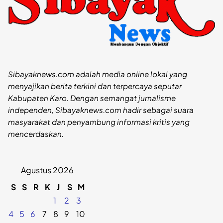
Sibayaknews.com adalah media online lokal yang
menyajikan berita terkini dan terpercaya seputar
Kabupaten Karo. Dengan semangat jurnalisme
independen, Sibayaknews.com hadir sebagai suara
masyarakat dan penyambung informasi kritis yang
mencerdaskan.
Agustus 2026
S
S
R
K
J
S
M
1
2
3
4
5
6
7
8
9
10