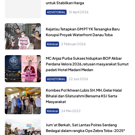
untuk Stabilkan Harga
15 April 2026
ADVETORIAL
Kejatisu Tetapkan GM PT YK Tersangka Baru
Korupsi Proyek Waterfront Danau Toba
2 Februari 2026
Kriminal
MC Anjaz Purba Sukses hidupkan BOP Akbar
Perdana Velora 2026,ratusan masyarakat Sumut
padati Hotel Madani Medan
22 Juni 2026
ADVETORIAL
Kombes Pol Ikhwan Lubis SH.MH,Gelar Halal
Bihalal dan Silaturahmi Bersama KSJ Serta
Masyarakat
24 Mei 2022
Kriminal
Jum’at Berkah, Sat Lantas Polres Serdang
Bedagai dalam rangka Ops Zebra Toba-2025*