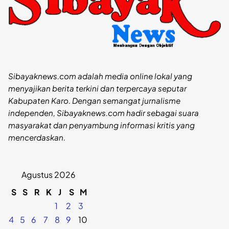
Sibayaknews.com adalah media online lokal yang
menyajikan berita terkini dan terpercaya seputar
Kabupaten Karo. Dengan semangat jurnalisme
independen, Sibayaknews.com hadir sebagai suara
masyarakat dan penyambung informasi kritis yang
mencerdaskan.
Agustus 2026
S
S
R
K
J
S
M
1
2
3
4
5
6
7
8
9
10