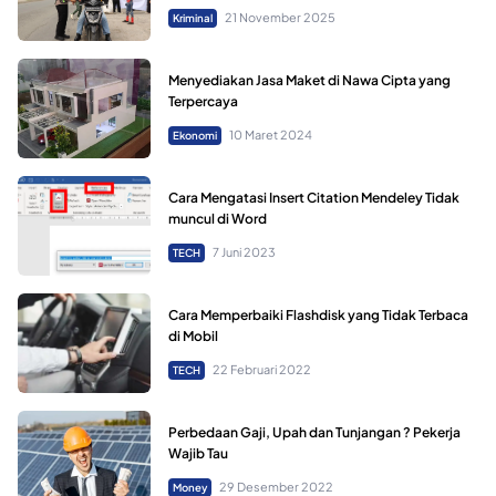
21 November 2025
Kriminal
Menyediakan Jasa Maket di Nawa Cipta yang
Terpercaya
10 Maret 2024
Ekonomi
Cara Mengatasi Insert Citation Mendeley Tidak
muncul di Word
7 Juni 2023
TECH
Cara Memperbaiki Flashdisk yang Tidak Terbaca
di Mobil
22 Februari 2022
TECH
Perbedaan Gaji, Upah dan Tunjangan ? Pekerja
Wajib Tau
29 Desember 2022
Money