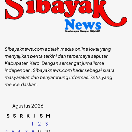
Sibayaknews.com adalah media online lokal yang
menyajikan berita terkini dan terpercaya seputar
Kabupaten Karo. Dengan semangat jurnalisme
independen, Sibayaknews.com hadir sebagai suara
masyarakat dan penyambung informasi kritis yang
mencerdaskan.
Agustus 2026
S
S
R
K
J
S
M
1
2
3
4
5
6
7
8
9
10