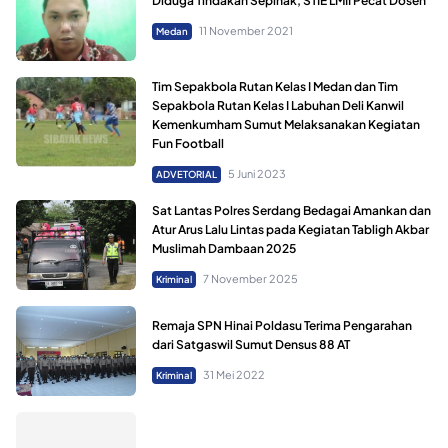
Diduga Tindakan Sepihak, STIE LMII Pecat Dosen
11 November 2021
Medan
Tim Sepakbola Rutan Kelas I Medan dan Tim
Sepakbola Rutan Kelas I Labuhan Deli Kanwil
Kemenkumham Sumut Melaksanakan Kegiatan
Fun Football
5 Juni 2023
ADVETORIAL
Sat Lantas Polres Serdang Bedagai Amankan dan
Atur Arus Lalu Lintas pada Kegiatan Tabligh Akbar
Muslimah Dambaan 2025
7 November 2025
Kriminal
Remaja SPN Hinai Poldasu Terima Pengarahan
dari Satgaswil Sumut Densus 88 AT
31 Mei 2022
Kriminal