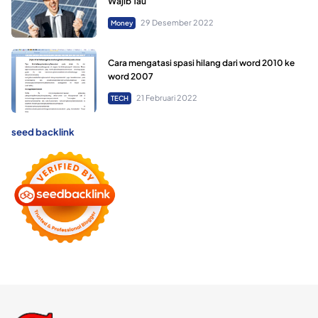
Wajib Tau
29 Desember 2022
Money
Cara mengatasi spasi hilang dari word 2010 ke
word 2007
21 Februari 2022
TECH
seed backlink