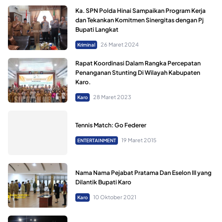
Ka. SPN Polda Hinai Sampaikan Program Kerja
dan Tekankan Komitmen Sinergitas dengan Pj
Bupati Langkat
26 Maret 2024
Kriminal
Rapat Koordinasi Dalam Rangka Percepatan
Penanganan Stunting Di Wilayah Kabupaten
Karo.
28 Maret 2023
Karo
Tennis Match: Go Federer
19 Maret 2015
ENTERTAINMENT
Nama Nama Pejabat Pratama Dan Eselon III yang
Dilantik Bupati Karo
10 Oktober 2021
Karo