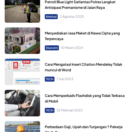
Patroli Blue Light Satlantas Polres Langkat
Antisipasi Premanisme di Jalan Raya
2 Agustus 2025
Kriminal
Menyediakan Jasa Maket di Nawa Cipta yang
Terpercaya
10 Maret 2024
Ekonomi
Cara Mengatasi Insert Citation Mendeley Tidak
muncul di Word
7 Juni 2023
TECH
Cara Memperbaiki Flashdisk yang Tidak Terbaca
di Mobil
22 Februari 2022
TECH
Perbedaan Gaji, Upah dan Tunjangan ? Pekerja