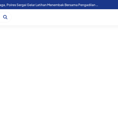
Pererat Sinergi Lembaga, Polres Sergai Gelar Latihan Menembak Bersama Pengadilan Agama
Atasi Laka Kereta Api, Lintasan Sebidang KM 36+000 Perbaungan Akan Ditutup Permanen