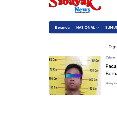
Beranda
NASIONAL
SUMU
Tag:
Crime
Paca
Berha
sibaya