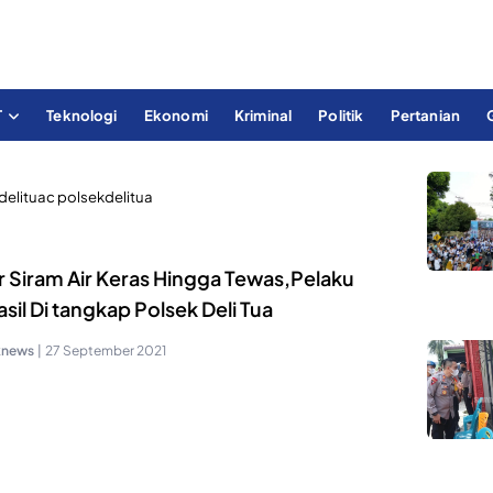
T
Teknologi
Ekonomi
Kriminal
Politik
Pertanian
delituac polsekdelitua
r Siram Air Keras Hingga Tewas,Pelaku
sil Di tangkap Polsek Deli Tua
knews
|
27 September 2021