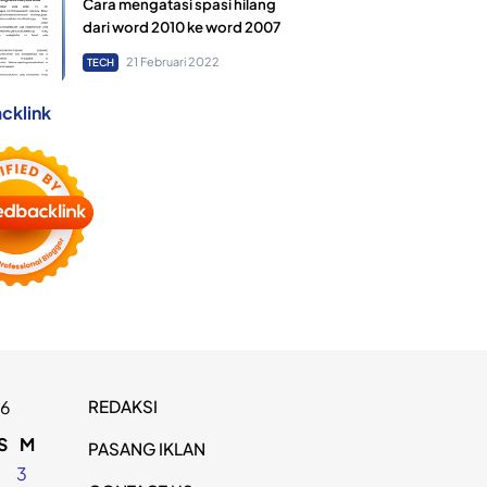
Cara mengatasi spasi hilang
dari word 2010 ke word 2007
21 Februari 2022
TECH
cklink
REDAKSI
26
S
M
PASANG IKLAN
2
3