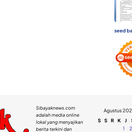
seed ba
Sibayaknews.com
Agustus 20
adalah media online
S
S
R
K
J
lokal yang menyajikan
1
berita terkini dan