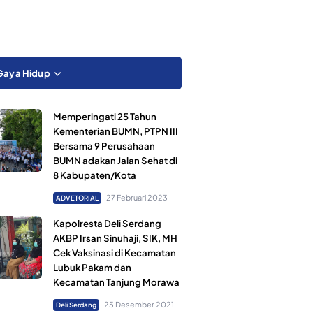
Gaya Hidup
Memperingati 25 Tahun
Kementerian BUMN, PTPN III
Bersama 9 Perusahaan
BUMN adakan Jalan Sehat di
8 Kabupaten/Kota
27 Februari 2023
ADVETORIAL
Kapolresta Deli Serdang
AKBP Irsan Sinuhaji, SIK, MH
Cek Vaksinasi di Kecamatan
Lubuk Pakam dan
Kecamatan Tanjung Morawa
25 Desember 2021
Deli Serdang