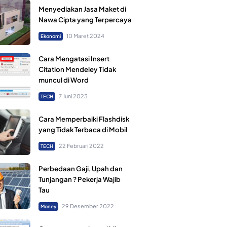
Menyediakan Jasa Maket di
Nawa Cipta yang Terpercaya
10 Maret 2024
Ekonomi
Cara Mengatasi Insert
Citation Mendeley Tidak
muncul di Word
7 Juni 2023
TECH
Cara Memperbaiki Flashdisk
yang Tidak Terbaca di Mobil
22 Februari 2022
TECH
Perbedaan Gaji, Upah dan
Tunjangan ? Pekerja Wajib
Tau
29 Desember 2022
Money