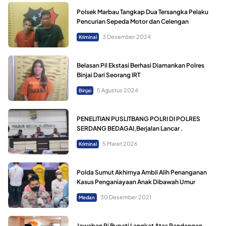
Polsek Marbau Tangkap Dua Tersangka Pelaku
Pencurian Sepeda Motor dan Celengan
3 Desember 2024
Kriminal
Belasan Pil Ekstasi Berhasi Diamankan Polres
Binjai Dari Seorang IRT
5 Agustus 2024
Binjai
PENELITIAN PUSLITBANG POLRI DI POLRES
SERDANG BEDAGAI,Berjalan Lancar .
5 Maret 2026
Kriminal
Polda Sumut Akhirnya Ambil Alih Penanganan
Kasus Penganiayaan Anak Dibawah Umur
30 Desember 2021
Medan
Jawaban Pj Bupati Langkat Atas Pandangan