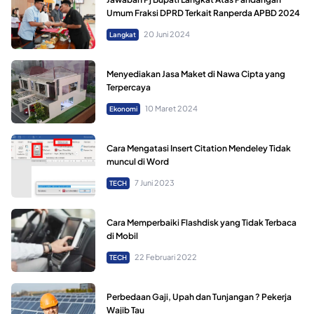
Umum Fraksi DPRD Terkait Ranperda APBD 2024
20 Juni 2024
Langkat
Menyediakan Jasa Maket di Nawa Cipta yang
Terpercaya
10 Maret 2024
Ekonomi
Cara Mengatasi Insert Citation Mendeley Tidak
muncul di Word
7 Juni 2023
TECH
Cara Memperbaiki Flashdisk yang Tidak Terbaca
di Mobil
22 Februari 2022
TECH
Perbedaan Gaji, Upah dan Tunjangan ? Pekerja
Wajib Tau