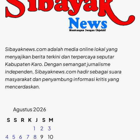
Sibayaknews.com adalah media online lokal yang
menyajikan berita terkini dan terpercaya seputar
Kabupaten Karo. Dengan semangat jurnalisme
independen, Sibayaknews.com hadir sebagai suara
masyarakat dan penyambung informasi kritis yang
mencerdaskan.
Agustus 2026
S
S
R
K
J
S
M
1
2
3
4
5
6
7
8
9
10