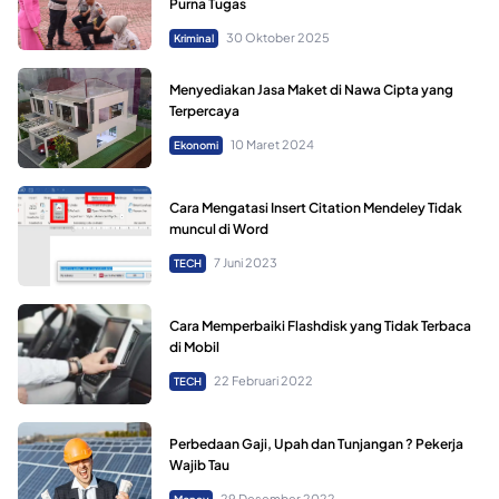
Purna Tugas
30 Oktober 2025
Kriminal
Menyediakan Jasa Maket di Nawa Cipta yang
Terpercaya
10 Maret 2024
Ekonomi
Cara Mengatasi Insert Citation Mendeley Tidak
muncul di Word
7 Juni 2023
TECH
Cara Memperbaiki Flashdisk yang Tidak Terbaca
di Mobil
22 Februari 2022
TECH
Perbedaan Gaji, Upah dan Tunjangan ? Pekerja
Wajib Tau
29 Desember 2022