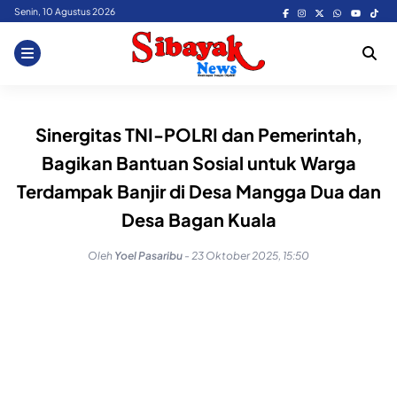
Skip
Senin, 10 Agustus 2026
to
content
Sinergitas TNI-POLRI dan Pemerintah,
Bagikan Bantuan Sosial untuk Warga
Terdampak Banjir di Desa Mangga Dua dan
Desa Bagan Kuala
Oleh
Yoel Pasaribu
-
23 Oktober 2025, 15:50