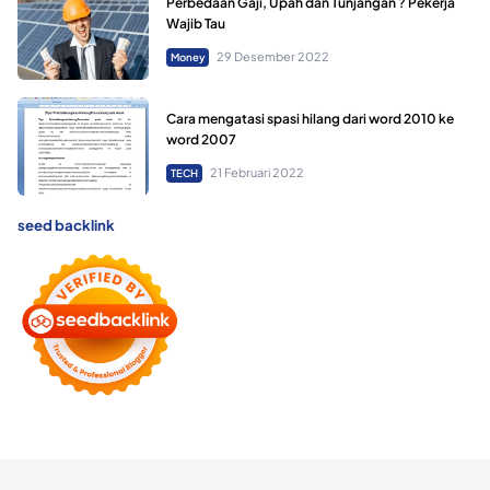
Perbedaan Gaji, Upah dan Tunjangan ? Pekerja
Wajib Tau
29 Desember 2022
Money
Cara mengatasi spasi hilang dari word 2010 ke
word 2007
21 Februari 2022
TECH
seed backlink