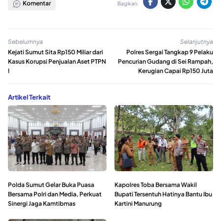
Komentar
Bagikan:
Sebelumnya
Selanjutnya
Kejati Sumut Sita Rp150 Miliar dari
Polres Sergai Tangkap 9 Pelaku
Kasus Korupsi Penjualan Aset PTPN
Pencurian Gudang di Sei Rampah,
I
Kerugian Capai Rp150 Juta
Artikel Terkait
Polda Sumut Gelar Buka Puasa
Kapolres Toba Bersama Wakil
Bersama Polri dan Media, Perkuat
Bupati Tersentuh Hatinya Bantu Ibu
Sinergi Jaga Kamtibmas
Kartini Manurung