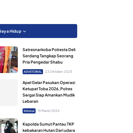
Gaya Hidup
Satresnarkoba Polresta Deli
Serdang Tangkap Seorang
Pria Pengedar Shabu
23 Oktober 2025
ADVETORIAL
Apel Gelar Pasukan Operasi
Ketupat Toba 2026, Polres
Sergai Siap Amankan Mudik
Lebaran
15 Maret 2026
Kriminal
Kapolda Sumut Pantau TKP
kebakaran Hutan Dari udara