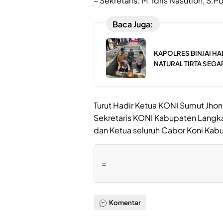
– Sekretaris: M. Idris Nasution, S.P
Baca Juga:
KAPOLRES BINJAI H
NATURAL TIRTA SEGA
Turut Hadir Ketua KONI Sumut Jhon
Sekretaris KONI Kabupaten Langka
dan Ketua seluruh Cabor Koni Kab
=
Komentar