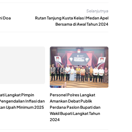
Selanjutnya
ni Doa
Rutan Tanjung Kusta Kelas l Medan Apel
Bersama di Awal Tahun 2024
ati Langkat Pimpin
Personel Polres Langkat
Pengendalian Inflasi dan
Amankan Debat Publik
kan Upah Minimum 2025
Perdana Paslon Bupati dan
Wakil Bupati Langkat Tahun
2024