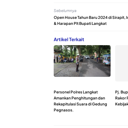
Sebelumnya
Open House Tahun Baru 2024 di Sirapit, I
& Harapan Plt Bupati Langkat
Artikel Terkait
Personel Polres Langkat
Pj. Bup
Amankan Penghitungan dan
Rakor 
Rekapitulasi Suara di Gedung
Kebija
Pegnasos.