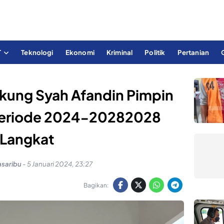
T
Teknologi
Ekonomi
Kriminal
Politik
Pertanian
kung Syah Afandin Pimpin
Periode 2024-20282028
Langkat
asaribu
-
5 Januari 2024, 23:27
Bagikan: