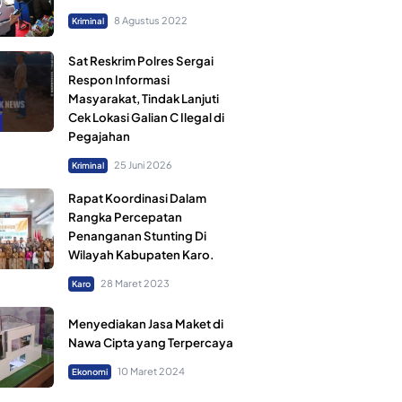
8 Agustus 2022
Kriminal
Sat Reskrim Polres Sergai
Respon Informasi
Masyarakat, Tindak Lanjuti
Cek Lokasi Galian C Ilegal di
Pegajahan
25 Juni 2026
Kriminal
Rapat Koordinasi Dalam
Rangka Percepatan
Penanganan Stunting Di
Wilayah Kabupaten Karo.
28 Maret 2023
Karo
Menyediakan Jasa Maket di
Nawa Cipta yang Terpercaya
10 Maret 2024
Ekonomi