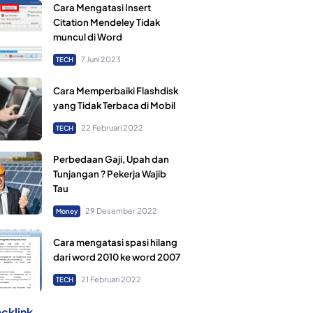
Cara Mengatasi Insert
Citation Mendeley Tidak
muncul di Word
7 Juni 2023
TECH
Cara Memperbaiki Flashdisk
yang Tidak Terbaca di Mobil
22 Februari 2022
TECH
Perbedaan Gaji, Upah dan
Tunjangan ? Pekerja Wajib
Tau
29 Desember 2022
Money
Cara mengatasi spasi hilang
dari word 2010 ke word 2007
21 Februari 2022
TECH
cklink