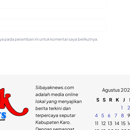
ya pada peramban ini untuk komentar saya berikutnya.
Sibayaknews.com
Agustus 20
adalah media online
S
S
R
K
J
lokal yang menyajikan
1
berita terkini dan
terpercaya seputar
4
5
6
7
8
Kabupaten Karo.
11
12
13
14
15
1
Dengan semangat