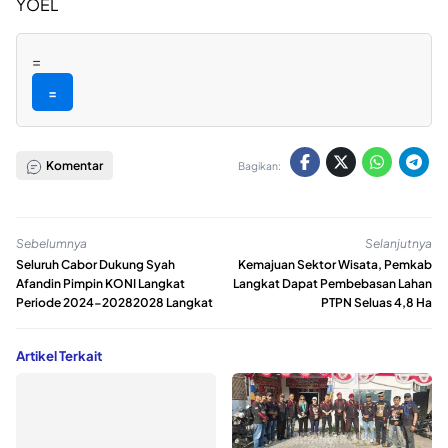
YOEL
=
=
Komentar
Bagikan:
Sebelumnya
Selanjutnya
Seluruh Cabor Dukung Syah
Kemajuan Sektor Wisata, Pemkab
Afandin Pimpin KONI Langkat
Langkat Dapat Pembebasan Lahan
Periode 2024-20282028 Langkat
PTPN Seluas 4,8 Ha
Artikel Terkait