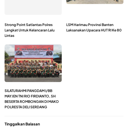
Strong Point Satlantas Polres
LSM Harimau Provinsi Banten
Langkat Untuk Kelancaran Lalu
Laksanakan Upacara HUT RI Ke 80
Lintas
SILATURAHMI PANGDAM I/BB
MAYJEN TNI RIO FIRDIANTO, SH
BESERTA ROMBONGAN DI MAKO
POLRESTA DELI SERDANG
Tinggalkan Balasan