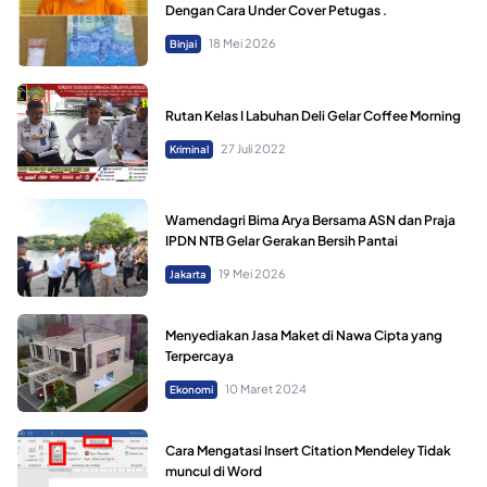
Dengan Cara Under Cover Petugas .
18 Mei 2026
Binjai
Rutan Kelas I Labuhan Deli Gelar Coffee Morning
27 Juli 2022
Kriminal
Wamendagri Bima Arya Bersama ASN dan Praja
IPDN NTB Gelar Gerakan Bersih Pantai
19 Mei 2026
Jakarta
Menyediakan Jasa Maket di Nawa Cipta yang
Terpercaya
10 Maret 2024
Ekonomi
Cara Mengatasi Insert Citation Mendeley Tidak
muncul di Word