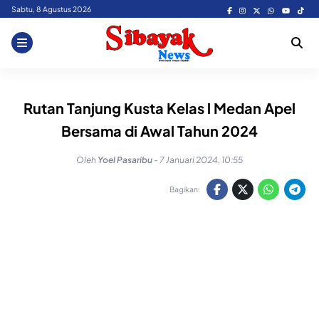
Skip
Sabtu, 8 Agustus 2026
to
content
Rutan Tanjung Kusta Kelas l Medan Apel
Bersama di Awal Tahun 2024
Oleh
Yoel Pasaribu
-
7 Januari 2024, 10:55
Bagikan: