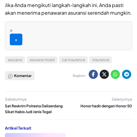
Jika Anda mengikuti langkah-langkah ini, Anda pasti
akan menerima penawaran asuransi serendah mungkin.
=
=
asuransi
asuransi mobil
car insurance
insurance
Komentar
Bagikan:
Sebelumnya
Selanjutnya
Sat Reskrim Polresta Deliserdang
Honor hadir dengan Honor 50
Sikat Habis Judi Jenis Togel
Artikel Terkait