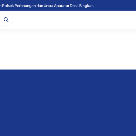
Kapoolres Sergai Bersama Forkopimda Sergai Tinjau Fasilitas Sekolah Rakyat, di Kecamatan Firdaus.