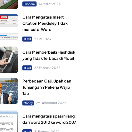
10 Maret 2024
Ekonomi
Cara Mengatasi Insert
Citation Mendeley Tidak
muncul di Word
7 Juni 2023
TECH
Cara Memperbaiki Flashdisk
yang Tidak Terbaca di Mobil
22 Februari 2022
TECH
Perbedaan Gaji, Upah dan
Tunjangan ? Pekerja Wajib
Tau
29 Desember 2022
Money
Cara mengatasi spasi hilang
dari word 2010 ke word 2007
21 Februari 2022
TECH