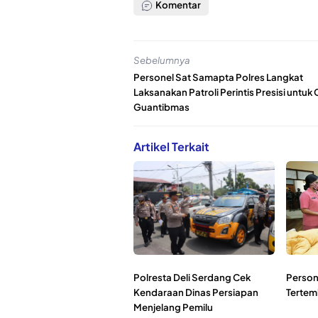
Komentar
Sebelumnya
Personel Sat Samapta Polres Langkat
Laksanakan Patroli Perintis Presisi untuk
Guantibmas
Artikel Terkait
Polresta Deli Serdang Cek
Person
Kendaraan Dinas Persiapan
Tertem
Menjelang Pemilu