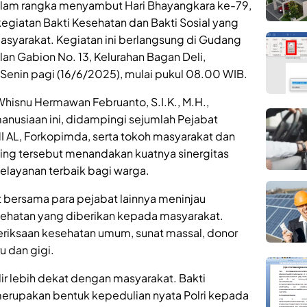
alam rangka menyambut Hari Bhayangkara ke-79,
egiatan Bakti Kesehatan dan Bakti Sosial yang
syarakat. Kegiatan ini berlangsung di Gudang
an Gabion No. 13, Kelurahan Bagan Deli,
enin pagi (16/6/2025), mulai pukul 08.00 WIB.
Whisnu Hermawan Februanto, S.I.K., M.H.,
nusiaan ini, didampingi sejumlah Pejabat
I AL, Forkopimda, serta tokoh masyarakat dan
ing tersebut menandakan kuatnya sinergitas
elayanan terbaik bagi warga.
t bersama para pejabat lainnya meninjau
sehatan yang diberikan kepada masyarakat.
iksaan kesehatan umum, sunat massal, donor
u dan gigi.
hadir lebih dekat dengan masyarakat. Bakti
 merupakan bentuk kepedulian nyata Polri kepada