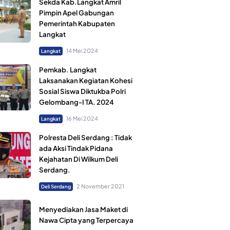
Sekda Kab.Langkat Amril
Pimpin Apel Gabungan
Pemerintah Kabupaten
Langkat
14 Mei 2024
Langkat
Pemkab. Langkat
Laksanakan Kegiatan Kohesi
Sosial Siswa Diktukba Polri
Gelombang-I TA. 2024
16 Mei 2024
Langkat
Polresta Deli Serdang : Tidak
ada Aksi Tindak Pidana
Kejahatan Di Wilkum Deli
Serdang.
2 November 2021
Deli Serdang
Menyediakan Jasa Maket di
Nawa Cipta yang Terpercaya