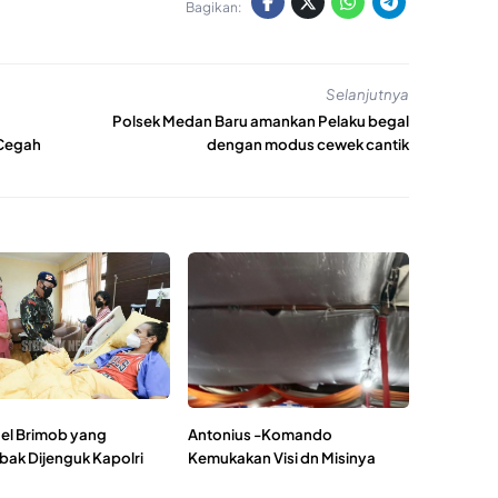
Bagikan:
Selanjutnya
Polsek Medan Baru amankan Pelaku begal
 Cegah
dengan modus cewek cantik
el Brimob yang
Antonius -Komando
bak Dijenguk Kapolri
Kemukakan Visi dn Misinya