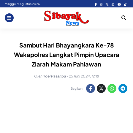
Skip
Minggu, 9 Agustus 2026
to
content
Sambut Hari Bhayangkara Ke-78
Wakapolres Langkat Pimpin Upacara
Ziarah Makam Pahlawan
Oleh
Yoel Pasaribu
-
25 Juni 2024, 12:18
Bagikan: