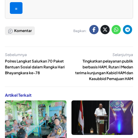
=
Komentar
Bagikan:
Sebelumnya
Selanjutnya
Polres Langkat Salurkan 70 Paket
Tingkatkan pelayanan publik
Bantuan Sosial dalam Rangka Hari
berbasis HAM, Rutan I Medan
Bhayangkara ke-78
terima kunjungan Kabid HAM dan
Kasubbid Pemajuan HAM
Artikel Terkait