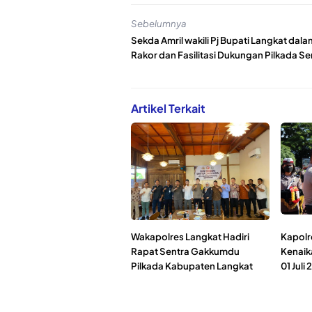
Sebelumnya
Sekda Amril wakili Pj Bupati Langkat dala
Rakor dan Fasilitasi Dukungan Pilkada Se
Artikel Terkait
Wakapolres Langkat Hadiri
Kapolr
Rapat Sentra Gakkumdu
Kenaik
Pilkada Kabupaten Langkat
01 Juli