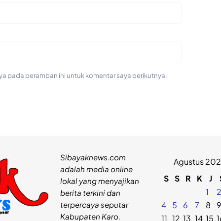
ya pada peramban ini untuk komentar saya berikutnya.
Sibayaknews.com
Agustus 20
adalah media online
S
S
R
K
J
lokal yang menyajikan
1
berita terkini dan
terpercaya seputar
4
5
6
7
8
Kabupaten Karo.
11
12
13
14
15
1