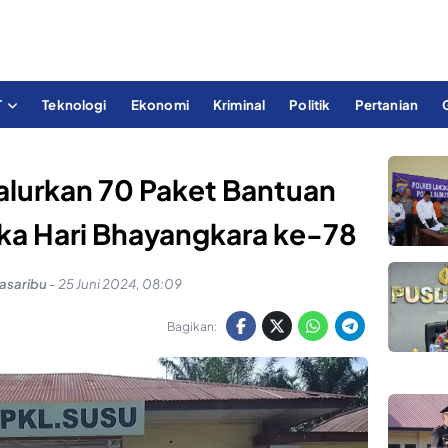
T
Teknologi
Ekonomi
Kriminal
Politik
Pertanian
alurkan 70 Paket Bantuan
ka Hari Bhayangkara ke-78
asaribu
-
25 Juni 2024, 08:09
Bagikan: