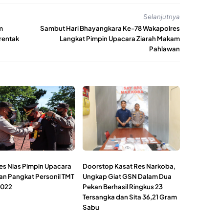
Selanjutnya
m
Sambut Hari Bhayangkara Ke-78 Wakapolres
rentak
Langkat Pimpin Upacara Ziarah Makam
Pahlawan
es Nias Pimpin Upacara
Doorstop Kasat Res Narkoba,
an Pangkat Personil TMT
Ungkap Giat GSN Dalam Dua
 2022
Pekan Berhasil Ringkus 23
Tersangka dan Sita 36,21 Gram
Sabu