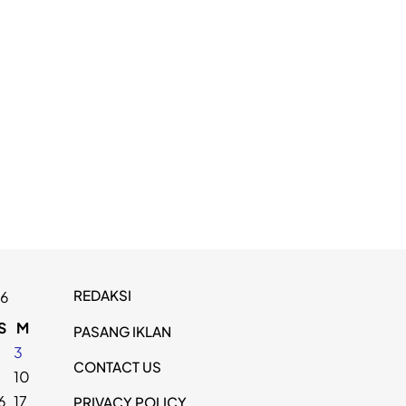
REDAKSI
26
S
M
PASANG IKLAN
2
3
CONTACT US
9
10
6
17
PRIVACY POLICY