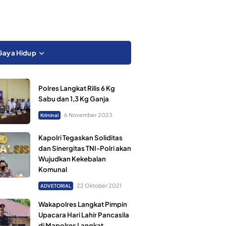
Gaya Hidup
Polres Langkat Rilis 6 Kg
Sabu dan 1,3 Kg Ganja
6 November 2023
Kriminal
Kapolri Tegaskan Soliditas
dan Sinergitas TNI-Polri akan
Wujudkan Kekebalan
Komunal
22 Oktober 2021
ADVETORIAL
Wakapolres Langkat Pimpin
Upacara Hari Lahir Pancasila
di Mapolres Langkat