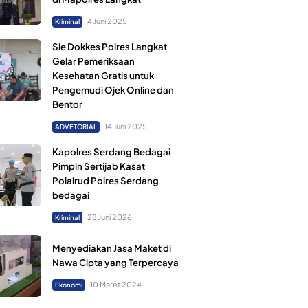
4 Juni 2025
Kriminal
Sie Dokkes Polres Langkat
Gelar Pemeriksaan
Kesehatan Gratis untuk
Pengemudi Ojek Online dan
Bentor
14 Juni 2025
ADVETORIAL
Kapolres Serdang Bedagai
Pimpin Sertijab Kasat
Polairud Polres Serdang
bedagai
28 Juni 2026
Kriminal
Menyediakan Jasa Maket di
Nawa Cipta yang Terpercaya
10 Maret 2024
Ekonomi