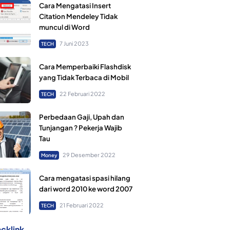
Cara Mengatasi Insert
Citation Mendeley Tidak
muncul di Word
7 Juni 2023
TECH
Cara Memperbaiki Flashdisk
yang Tidak Terbaca di Mobil
22 Februari 2022
TECH
Perbedaan Gaji, Upah dan
Tunjangan ? Pekerja Wajib
Tau
29 Desember 2022
Money
Cara mengatasi spasi hilang
dari word 2010 ke word 2007
21 Februari 2022
TECH
cklink