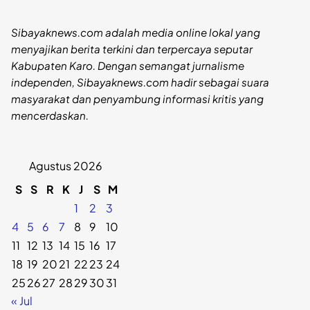
Sibayaknews.com adalah media online lokal yang
menyajikan berita terkini dan terpercaya seputar
Kabupaten Karo. Dengan semangat jurnalisme
independen, Sibayaknews.com hadir sebagai suara
masyarakat dan penyambung informasi kritis yang
mencerdaskan.
Agustus 2026
S
S
R
K
J
S
M
1
2
3
4
5
6
7
8
9
10
11
12
13
14
15
16
17
18
19
20
21
22
23
24
25
26
27
28
29
30
31
« Jul