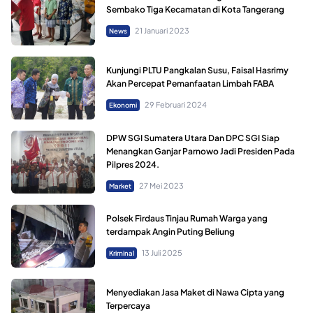
Sembako Tiga Kecamatan di Kota Tangerang
21 Januari 2023
News
Kunjungi PLTU Pangkalan Susu, Faisal Hasrimy
Akan Percepat Pemanfaatan Limbah FABA
29 Februari 2024
Ekonomi
DPW SGI Sumatera Utara Dan DPC SGI Siap
Menangkan Ganjar Parnowo Jadi Presiden Pada
Pilpres 2024.
27 Mei 2023
Market
Polsek Firdaus Tinjau Rumah Warga yang
terdampak Angin Puting Beliung
13 Juli 2025
Kriminal
Menyediakan Jasa Maket di Nawa Cipta yang
Terpercaya