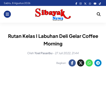
Skip
Sabtu, 8 Agustus 2026
to
content
Rutan Kelas I Labuhan Deli Gelar Coffee
Morning
Oleh
Yoel Pasaribu
-
27 Juli 2022, 21:44
Bagikan: