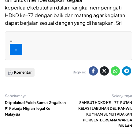
keperluan/kebutuhan dalam rangka memperingati
HDKD ke-77 dengan baik dan matang agar kegiatan
dapat berjalan sesuai dengan yang di harapkan. Sri
=
=
Komentar
Bagikan:
Sebelumnya
Selanjutnya
Ditpolairud Polda Sumut Gagalkan
SAMBUT HDKD KE – 77, RUTAN
91 Pekerja Migran Ilegal Ke
KELAS I LABUHAN DELI KANWIL
Malaysia
KUMHAM SUMUT ADAKAN
PORSENI BERSAMA WARGA
BINAAN