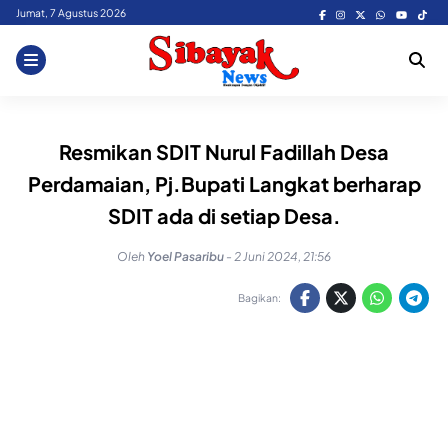
Skip
Jumat, 7 Agustus 2026
to
content
Resmikan SDIT Nurul Fadillah Desa
Perdamaian, Pj.Bupati Langkat berharap
SDIT ada di setiap Desa.
Oleh
Yoel Pasaribu
-
2 Juni 2024, 21:56
Bagikan: