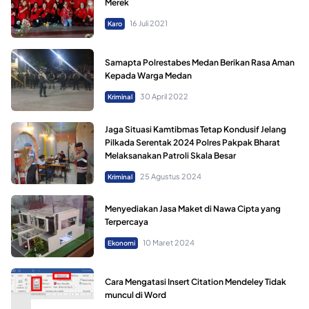
Merek
16 Juli 2021
Karo
Samapta Polrestabes Medan Berikan Rasa Aman
Kepada Warga Medan
30 April 2022
Kriminal
Jaga Situasi Kamtibmas Tetap Kondusif Jelang
Pilkada Serentak 2024 Polres Pakpak Bharat
Melaksanakan Patroli Skala Besar
25 Agustus 2024
Kriminal
Menyediakan Jasa Maket di Nawa Cipta yang
Terpercaya
10 Maret 2024
Ekonomi
Cara Mengatasi Insert Citation Mendeley Tidak
muncul di Word