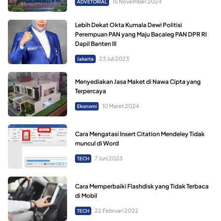
15 November 2024
ADVETORIAL
Lebih Dekat Okta Kumala Dewi Politisi
Perempuan PAN yang Maju Bacaleg PAN DPR RI
Dapil Banten III
23 Juli 2023
Jakarta
Menyediakan Jasa Maket di Nawa Cipta yang
Terpercaya
10 Maret 2024
Ekonomi
Cara Mengatasi Insert Citation Mendeley Tidak
muncul di Word
7 Juni 2023
TECH
Cara Memperbaiki Flashdisk yang Tidak Terbaca
di Mobil
22 Februari 2022
TECH