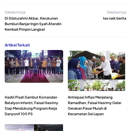
Sebelumnya
Selanjutnya
Di Silaturahmi Akbar, Kerukunan
tes naik berita
Bumbun Banjar Ingin Syah Afandin
Kembali Pimpin Langkat
Artikel Terkait
Hadiri Pisah Sambut Komandan
Antisipasi Inflasi Menjelang
Batalyon Infantri, Faisal Hasrimy
Ramadhan, Faisal Hasrimy Gelar
Siap Mendukung Program Kerja
Gerakan Pasar Murah di
Danyonif 100 PS
Kecamatan Sei Lepan