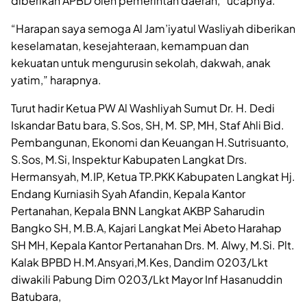
diberikan APBD oleh pemerintah daerah,” ucapnya.
“Harapan saya semoga Al Jam’iyatul Wasliyah diberikan
keselamatan, kesejahteraan, kemampuan dan
kekuatan untuk mengurusin sekolah, dakwah, anak
yatim,” harapnya.
Turut hadir Ketua PW Al Washliyah Sumut Dr. H. Dedi
Iskandar Batu bara, S.Sos, SH, M. SP, MH, Staf Ahli Bid.
Pembangunan, Ekonomi dan Keuangan H.Sutrisuanto,
S.Sos, M.Si, Inspektur Kabupaten Langkat Drs.
Hermansyah, M.IP, Ketua TP.PKK Kabupaten Langkat Hj.
Endang Kurniasih Syah Afandin, Kepala Kantor
Pertanahan, Kepala BNN Langkat AKBP Saharudin
Bangko SH, M.B.A, Kajari Langkat Mei Abeto Harahap
SH MH, Kepala Kantor Pertanahan Drs. M. Alwy, M.Si. Plt.
Kalak BPBD H.M.Ansyari,M.Kes, Dandim 0203/Lkt
diwakili Pabung Dim 0203/Lkt Mayor Inf Hasanuddin
Batubara,