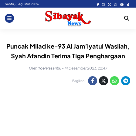
Skip
Sabtu, 8 Agustus 2026
to
content
Puncak Milad ke-93 Al Jam’iyatul Wasliah,
Syah Afandin Terima Tiga Penghargaan
Oleh
Yoel Pasaribu
-
14 Desember 2023, 22:47
Bagikan: