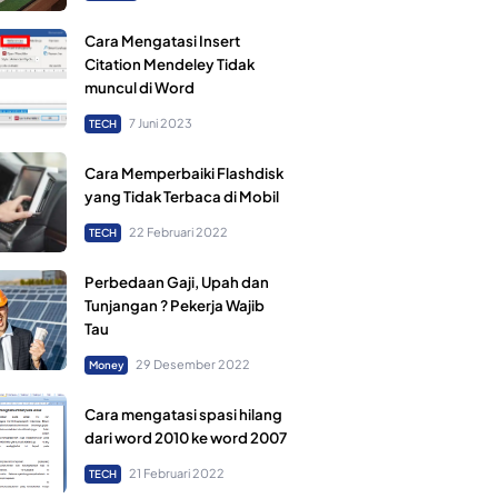
Cara Mengatasi Insert
Citation Mendeley Tidak
muncul di Word
7 Juni 2023
TECH
Cara Memperbaiki Flashdisk
yang Tidak Terbaca di Mobil
22 Februari 2022
TECH
Perbedaan Gaji, Upah dan
Tunjangan ? Pekerja Wajib
Tau
29 Desember 2022
Money
Cara mengatasi spasi hilang
dari word 2010 ke word 2007
21 Februari 2022
TECH