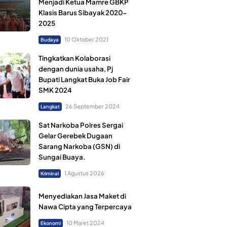
Menjadi Ketua Mamre GBKP
Klasis Barus Sibayak 2020-
2025
10 Oktober 2021
Budaya
Tingkatkan Kolaborasi
dengan dunia usaha, Pj
Bupati Langkat Buka Job Fair
SMK 2024
26 September 2024
Langkat
Sat Narkoba Polres Sergai
Gelar Gerebek Dugaan
Sarang Narkoba (GSN) di
Sungai Buaya.
1 Agustus 2026
Kriminal
Menyediakan Jasa Maket di
Nawa Cipta yang Terpercaya
10 Maret 2024
Ekonomi