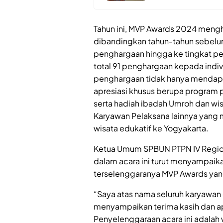
Tahun ini, MVP Awards 2024 mengh
dibandingkan tahun-tahun sebel
penghargaan hingga ke tingkat pel
total 91 penghargaan kepada indiv
penghargaan tidak hanya mendapatk
apresiasi khusus berupa progra
serta hadiah ibadah Umroh dan wis
Karyawan Pelaksana lainnya yang 
wisata edukatif ke Yogyakarta.
Ketua Umum SPBUN PTPN IV Regiona
dalam acara ini turut menyampai
terselenggaranya MVP Awards yang
“Saya atas nama seluruh karyawan
menyampaikan terima kasih dan a
Penyelenggaraan acara ini adalah