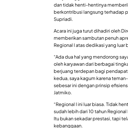
dan tidak henti-hentinya memberi
berkontribusi langsung terhadap pe
Supriadi.
Acara ini juga turut dihadiri oleh 
memberikan sambutan penuh apres
Regional I atas dedikasi yang luar 
“Ada dua hal yang mendorong saya 
oleh karyawan dari berbagai tin
berjuang terdepan bagi pendapat
kedua, saya kagum karena teman-
sebesar ini dengan prinsip efisien
Jatmiko.
“Regional I ini luar biasa. Tidak
sudah lebih dari 10 tahun Regiona
Itu bukan sekadar prestasi, tapi t
kebanggaan.