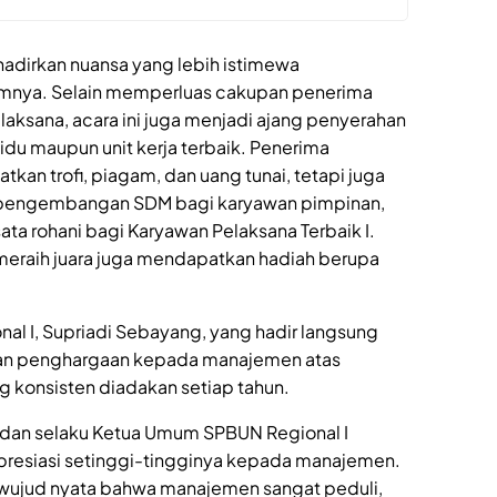
adirkan nuansa yang lebih istimewa
umnya. Selain memperluas cakupan penerima
aksana, acara ini juga menjadi ajang penyerahan
idu maupun unit kerja terbaik. Penerima
an trofi, piagam, dan uang tunai, tetapi juga
m pengembangan SDM bagi karyawan pimpinan,
ata rohani bagi Karyawan Pelaksana Terbaik I.
meraih juara juga mendapatkan hadiah berupa
l I, Supriadi Sebayang, yang hadir langsung
kan penghargaan kepada manajemen atas
 konsisten diadakan setiap tahun.
 dan selaku Ketua Umum SPBUN Regional I
presiasi setinggi-tingginya kepada manajemen.
 wujud nyata bahwa manajemen sangat peduli,