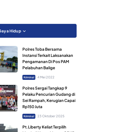
Gaya Hidup
Polres Toba Bersama
Instansi Terkait Laksanakan
Pengamanan Di Pos PAM
Pelabuhan Balige
4 Mei 2022
Kriminal
Polres Sergai Tangkap 9
Pelaku Pencurian Gudang di
Sei Rampah, Kerugian Capai
Rp150 Juta
23 Oktober 2025
Kriminal
Pt.Liberty Keliat Terpilih