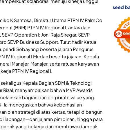
memperkuat kolaborasi menuju kinerja unggul
seed ba
miko K Santosa, Direktur Utama PTPN IV PalmCo
ent (BRM) PTPN IV Regional I, antara lain
 SEVP Operation I; Joni Raja Siregar, SEVP
ro SEVP Business Support. Turut hadir Ketua
upriadi Sebayang beserta jajaran Pengurus
PN IV Regional I Medan beserta jajaran; Kepala
ral Manajer, Manajer, serta ratusan karyawan
 kerja PTPN IV Regional I.
 sekaligus Kepala Bagian SDM & Teknologi
irur Rizal, menyampaikan bahwa MVP Awards
melainkan bagian dari corporate value yang
N. Ia menegaskan bahwa keberhasilan
n oleh strategi di atas kertas, tetapi dibangun
 di lapangan—dari jajaran pimpinan, hingga para
r pabrik yang bekerja dan membawa dampak