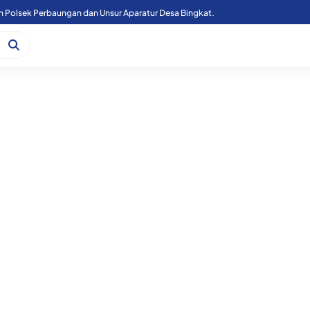
Kapoolres Sergai Bersama Forkopimda Sergai Tinjau Fasilitas Sekolah Rakyat, di Kecamatan Firdaus.