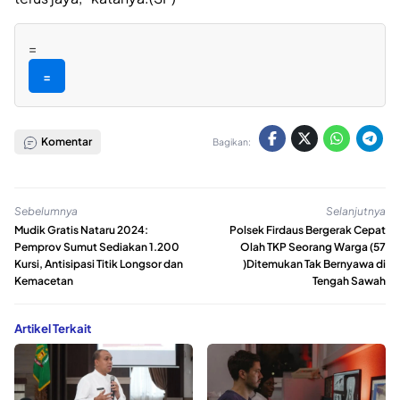
=
=
Komentar
Bagikan:
Sebelumnya
Selanjutnya
Mudik Gratis Nataru 2024:
Polsek Firdaus Bergerak Cepat
Pemprov Sumut Sediakan 1.200
Olah TKP Seorang Warga (57
Kursi, Antisipasi Titik Longsor dan
)Ditemukan Tak Bernyawa di
Kemacetan
Tengah Sawah
Artikel Terkait