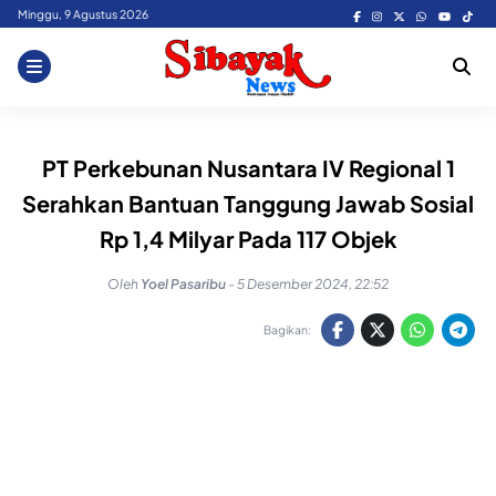
Skip
Minggu, 9 Agustus 2026
to
content
PT Perkebunan Nusantara IV Regional 1
Serahkan Bantuan Tanggung Jawab Sosial
Rp 1,4 Milyar Pada 117 Objek
Oleh
Yoel Pasaribu
-
5 Desember 2024, 22:52
Bagikan: