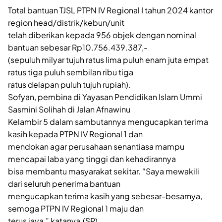
Total bantuan TJSL PTPN IV Regional I tahun 2024 kantor
region head/distrik/kebun/unit
telah diberikan kepada 956 objek dengan nominal
bantuan sebesar Rp10.756.439.387,-
(sepuluh milyar tujuh ratus lima puluh enam juta empat
ratus tiga puluh sembilan ribu tiga
ratus delapan puluh tujuh rupiah).
Sofyan, pembina di Yayasan Pendidikan Islam Ummi
Sasmini Solihah di Jalan Afnawinu
Kelambir 5 dalam sambutannya mengucapkan terima
kasih kepada PTPN IV Regional 1 dan
mendokan agar perusahaan senantiasa mampu
mencapai laba yang tinggi dan kehadirannya
bisa membantu masyarakat sekitar. “Saya mewakili
dari seluruh penerima bantuan
mengucapkan terima kasih yang sebesar-besarnya,
semoga PTPN IV Regional 1 maju dan
terus jaya,” katanya.(SP)