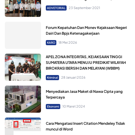
23 September 2021
ADVETORIAL
Forum Kepatuhan Dan Monev Kejaksaan Negeri
Dairi Dan Bpjs Ketenagakerjaan
18 Mei 2026
KARO
APEL ZONA INTEGRITAS, KEJAKSAAN TINGGI
SUMATERA UTARA MENUJU PREDIKAT WILAYAH
BIROKRASI BERSIH DAN MELAYANI (WBBM)
28 Januari 2026
Kriminal
Menyediakan Jasa Maket di Nawa Cipta yang
Terpercaya
10 Maret 2024
Ekonomi
Cara Mengatasi Insert Citation Mendeley Tidak
muncul di Word