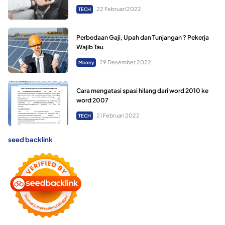
22 Februari 2022
TECH
Perbedaan Gaji, Upah dan Tunjangan ? Pekerja
Wajib Tau
29 Desember 2022
Money
Cara mengatasi spasi hilang dari word 2010 ke
word 2007
21 Februari 2022
TECH
seed backlink