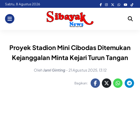
Skip
Sabtu, 8 Agustus 2026
to
content
Proyek Stadion Mini Cibodas Ditemukan
Kejanggalan Minta Kejari Turun Tangan
Oleh
Janri Ginting
-
21 Agustus 2025, 13:12
Bagikan: