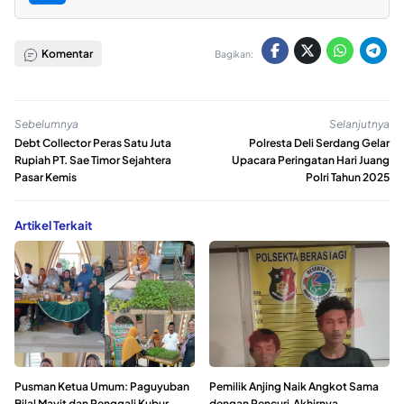
Komentar
Bagikan:
Sebelumnya
Selanjutnya
Debt Collector Peras Satu Juta
Polresta Deli Serdang Gelar
Rupiah PT. Sae Timor Sejahtera
Upacara Peringatan Hari Juang
Pasar Kemis
Polri Tahun 2025
Artikel Terkait
Pusman Ketua Umum: Paguyuban
Pemilik Anjing Naik Angkot Sama
Bilal Mayit dan Penggali Kubur
dengan Pencuri,Akhirnya