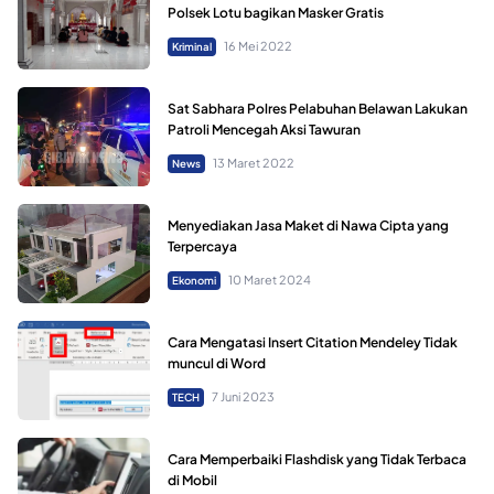
Polsek Lotu bagikan Masker Gratis
16 Mei 2022
Kriminal
Sat Sabhara Polres Pelabuhan Belawan Lakukan
Patroli Mencegah Aksi Tawuran
13 Maret 2022
News
Menyediakan Jasa Maket di Nawa Cipta yang
Terpercaya
10 Maret 2024
Ekonomi
Cara Mengatasi Insert Citation Mendeley Tidak
muncul di Word
7 Juni 2023
TECH
Cara Memperbaiki Flashdisk yang Tidak Terbaca
di Mobil