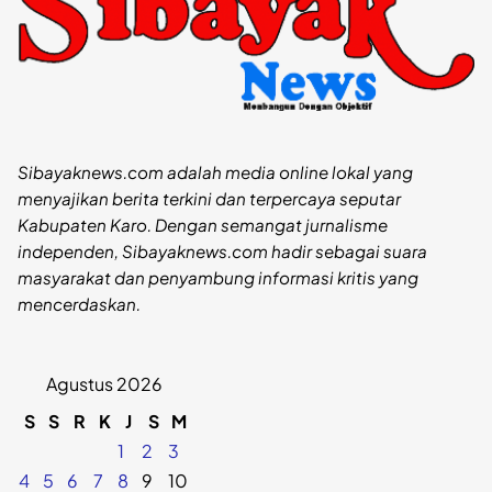
Sibayaknews.com adalah media online lokal yang
menyajikan berita terkini dan terpercaya seputar
Kabupaten Karo. Dengan semangat jurnalisme
independen, Sibayaknews.com hadir sebagai suara
masyarakat dan penyambung informasi kritis yang
mencerdaskan.
Agustus 2026
S
S
R
K
J
S
M
1
2
3
4
5
6
7
8
9
10