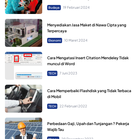
19 Februari 2024
Budaya
Menyediakan Jasa Maket di Nawa Cipta yang
Terpercaya
10 Maret 2024
Ekonomi
Cara Mengatasi Insert Citation Mendeley Tidak
muncul di Word
7 Juni 2023
TECH
Cara Memperbaiki Flashdisk yang Tidak Terbaca
di Mobil
22 Februari 2022
TECH
Perbedaan Gaji, Upah dan Tunjangan ? Pekerja
Wajib Tau
29 Desember 2022