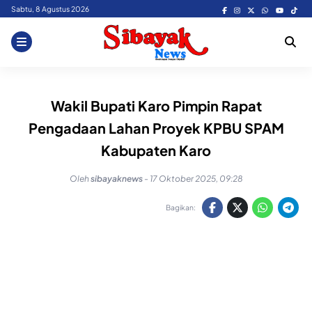
Skip
Sabtu, 8 Agustus 2026
to
content
Wakil Bupati Karo Pimpin Rapat
Pengadaan Lahan Proyek KPBU SPAM
Kabupaten Karo
Oleh
sibayaknews
-
17 Oktober 2025, 09:28
Bagikan: