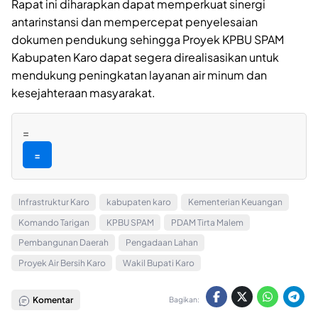
Rapat ini diharapkan dapat memperkuat sinergi
antarinstansi dan mempercepat penyelesaian
dokumen pendukung sehingga Proyek KPBU SPAM
Kabupaten Karo dapat segera direalisasikan untuk
mendukung peningkatan layanan air minum dan
kesejahteraan masyarakat.
=
=
Infrastruktur Karo
kabupaten karo
Kementerian Keuangan
Komando Tarigan
KPBU SPAM
PDAM Tirta Malem
Pembangunan Daerah
Pengadaan Lahan
Proyek Air Bersih Karo
Wakil Bupati Karo
Komentar
Bagikan: