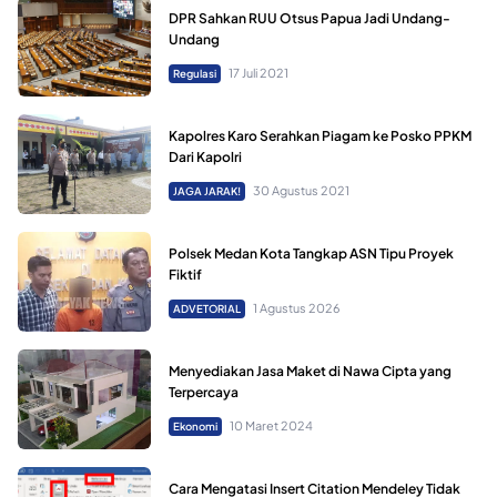
DPR Sahkan RUU Otsus Papua Jadi Undang-
Undang
17 Juli 2021
Regulasi
Kapolres Karo Serahkan Piagam ke Posko PPKM
Dari Kapolri
30 Agustus 2021
JAGA JARAK!
Polsek Medan Kota Tangkap ASN Tipu Proyek
Fiktif
1 Agustus 2026
ADVETORIAL
Menyediakan Jasa Maket di Nawa Cipta yang
Terpercaya
10 Maret 2024
Ekonomi
Cara Mengatasi Insert Citation Mendeley Tidak