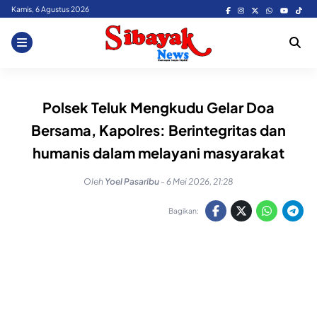
Skip
Kamis, 6 Agustus 2026
to
content
Polsek Teluk Mengkudu Gelar Doa
Bersama, Kapolres: Berintegritas dan
humanis dalam melayani masyarakat
Oleh
Yoel Pasaribu
-
6 Mei 2026, 21:28
Bagikan: