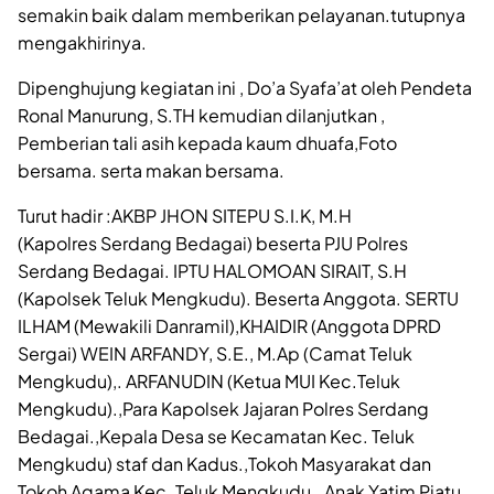
semakin baik dalam memberikan pelayanan.tutupnya
mengakhirinya.
Dipenghujung kegiatan ini , Do’a Syafa’at oleh Pendeta
Ronal Manurung, S.TH kemudian dilanjutkan ,
Pemberian tali asih kepada kaum dhuafa,Foto
bersama. serta makan bersama.
Turut hadir :AKBP JHON SITEPU S.I.K, M.H
(Kapolres Serdang Bedagai) beserta PJU Polres
Serdang Bedagai. IPTU HALOMOAN SIRAIT, S.H
(Kapolsek Teluk Mengkudu). Beserta Anggota. SERTU
ILHAM (Mewakili Danramil),KHAIDIR (Anggota DPRD
Sergai) WEIN ARFANDY, S.E., M.Ap (Camat Teluk
Mengkudu),. ARFANUDIN (Ketua MUI Kec.Teluk
Mengkudu).,Para Kapolsek Jajaran Polres Serdang
Bedagai.,Kepala Desa se Kecamatan Kec. Teluk
Mengkudu) staf dan Kadus.,Tokoh Masyarakat dan
Tokoh Agama Kec. Teluk Mengkudu., Anak Yatim Piatu. ,