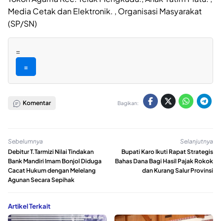
Media Cetak dan Elektronik. , Organisasi Masyarakat
(SP/SN)
=
=
Komentar
Bagikan:
Sebelumnya
Selanjutnya
Debitur T.Tarmizi Nilai Tindakan
Bupati Karo Ikuti Rapat Strategis
Bank Mandiri Imam Bonjol Diduga
Bahas Dana Bagi Hasil Pajak Rokok
Cacat Hukum dengan Melelang
dan Kurang Salur Provinsi
Agunan Secara Sepihak
Artikel Terkait