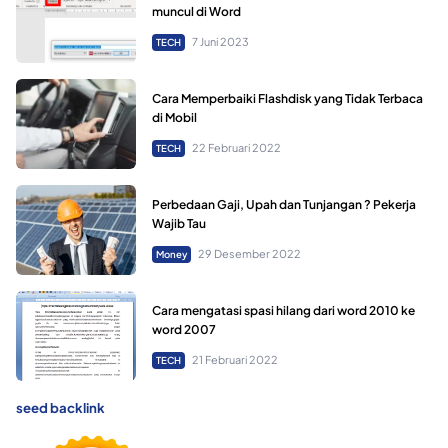
muncul di Word
7 Juni 2023
TECH
Cara Memperbaiki Flashdisk yang Tidak Terbaca
di Mobil
22 Februari 2022
TECH
Perbedaan Gaji, Upah dan Tunjangan ? Pekerja
Wajib Tau
29 Desember 2022
Money
Cara mengatasi spasi hilang dari word 2010 ke
word 2007
21 Februari 2022
TECH
seed backlink