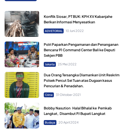
Konflik Siosar, PT BUK: KPH XV Kabanjahe
Berikan Informasi Menyesatkan
10 Juni 2022
ADVETORIAL
Polri Paparkan Pengamanan dan Penanganan
Bencana 91 Command Center Bali ke Deputi
Sekjen PBB
25 Mei 2022
Jakarta
Dua Orang Tersangka Diamankan Unit Reskrim
Polsek Percut Sei Tuan atas Dugaan kasus
Pencurian & Penadahan.
31 Oktober 2021
Crime
Bobby Nasution Halal Bihalal ke Pemkab
Langkat, Disambut PJ Bupati Langkat
20 April 2024
Budaya