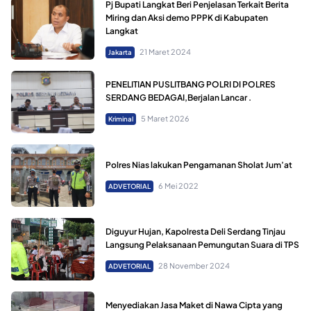
Pj Bupati Langkat Beri Penjelasan Terkait Berita
Miring dan Aksi demo PPPK di Kabupaten
Langkat
21 Maret 2024
Jakarta
PENELITIAN PUSLITBANG POLRI DI POLRES
SERDANG BEDAGAI,Berjalan Lancar .
5 Maret 2026
Kriminal
Polres Nias lakukan Pengamanan Sholat Jum’at
6 Mei 2022
ADVETORIAL
Diguyur Hujan, Kapolresta Deli Serdang Tinjau
Langsung Pelaksanaan Pemungutan Suara di TPS
28 November 2024
ADVETORIAL
Menyediakan Jasa Maket di Nawa Cipta yang