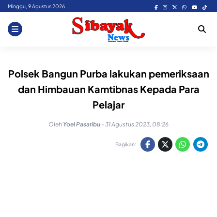
Skip
Minggu, 9 Agustus 2026
to
content
Polsek Bangun Purba lakukan pemeriksaan
dan Himbauan Kamtibnas Kepada Para
Pelajar
Oleh
Yoel Pasaribu
-
31 Agustus 2023, 08:26
Bagikan: