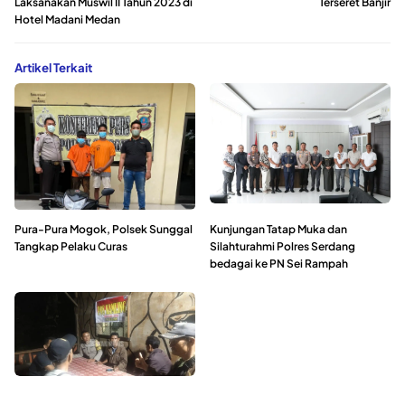
Laksanakan Muswil II Tahun 2023 di
Terseret Banjir
Hotel Madani Medan
Artikel Terkait
Pura-Pura Mogok, Polsek Sunggal
Kunjungan Tatap Muka dan
Tangkap Pelaku Curas
Silahturahmi Polres Serdang
bedagai ke PN Sei Rampah