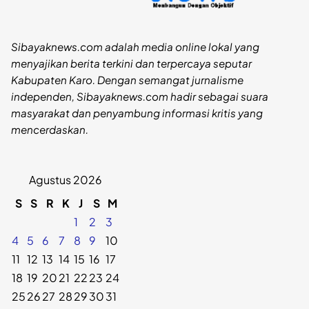
Sibayaknews.com adalah media online lokal yang
menyajikan berita terkini dan terpercaya seputar
Kabupaten Karo. Dengan semangat jurnalisme
independen, Sibayaknews.com hadir sebagai suara
masyarakat dan penyambung informasi kritis yang
mencerdaskan.
Agustus 2026
S
S
R
K
J
S
M
1
2
3
4
5
6
7
8
9
10
11
12
13
14
15
16
17
18
19
20
21
22
23
24
25
26
27
28
29
30
31