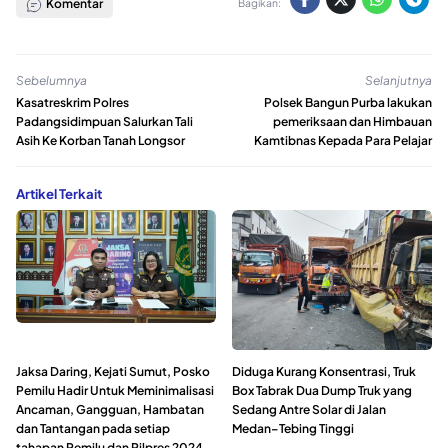
Komentar
Bagikan:
Sebelumnya
Selanjutnya
Kasatreskrim Polres
Polsek Bangun Purba lakukan
Padangsidimpuan Salurkan Tali
pemeriksaan dan Himbauan
Asih Ke Korban Tanah Longsor
Kamtibnas Kepada Para Pelajar
Artikel Terkait
Jaksa Daring, Kejati Sumut, Posko
Diduga Kurang Konsentrasi, Truk
Pemilu Hadir Untuk Meminimalisasi
Box Tabrak Dua Dump Truk yang
Ancaman, Gangguan, Hambatan
Sedang Antre Solar di Jalan
dan Tantangan pada setiap
Medan–Tebing Tinggi
tahapan Pemilu dan Pilpres 2024