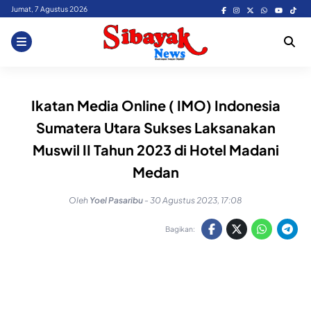
Skip
Jumat, 7 Agustus 2026
to
content
Ikatan Media Online ( IMO) Indonesia
Sumatera Utara Sukses Laksanakan
Muswil II Tahun 2023 di Hotel Madani
Medan
Oleh
Yoel Pasaribu
-
30 Agustus 2023, 17:08
Bagikan: