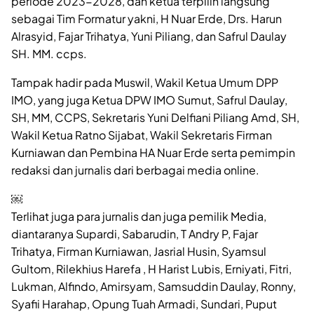
periode 2023-2028, dan ketua terpilih langsung
sebagai Tim Formatur yakni, H Nuar Erde, Drs. Harun
Alrasyid, Fajar Trihatya, Yuni Piliang, dan Safrul Daulay
SH. MM. ccps.
Tampak hadir pada Muswil, Wakil Ketua Umum DPP
IMO, yang juga Ketua DPW IMO Sumut, Safrul Daulay,
SH, MM, CCPS, Sekretaris Yuni Delfiani Piliang Amd, SH,
Wakil Ketua Ratno Sijabat, Wakil Sekretaris Firman
Kurniawan dan Pembina HA Nuar Erde serta pemimpin
redaksi dan jurnalis dari berbagai media online.
￼
Terlihat juga para jurnalis dan juga pemilik Media,
diantaranya Supardi, Sabarudin, T Andry P, Fajar
Trihatya, Firman Kurniawan, Jasrial Husin, Syamsul
Gultom, Rilekhius Harefa , H Harist Lubis, Erniyati, Fitri,
Lukman, Alfindo, Amirsyam, Samsuddin Daulay, Ronny,
Syafii Harahap, Opung Tuah Armadi, Sundari, Puput