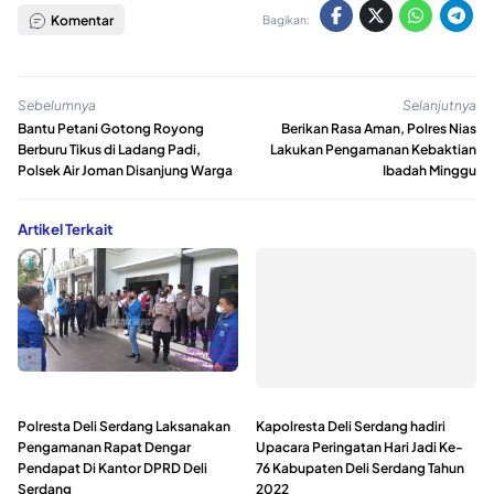
Komentar
Bagikan:
Sebelumnya
Selanjutnya
Bantu Petani Gotong Royong
Berikan Rasa Aman, Polres Nias
Berburu Tikus di Ladang Padi,
Lakukan Pengamanan Kebaktian
Polsek Air Joman Disanjung Warga
Ibadah Minggu
Artikel Terkait
Polresta Deli Serdang Laksanakan
Kapolresta Deli Serdang hadiri
Pengamanan Rapat Dengar
Upacara Peringatan Hari Jadi Ke-
Pendapat Di Kantor DPRD Deli
76 Kabupaten Deli Serdang Tahun
Serdang
2022