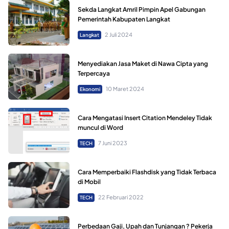
Sekda Langkat Amril Pimpin Apel Gabungan
Pemerintah Kabupaten Langkat
2 Juli 2024
Langkat
Menyediakan Jasa Maket di Nawa Cipta yang
Terpercaya
10 Maret 2024
Ekonomi
Cara Mengatasi Insert Citation Mendeley Tidak
muncul di Word
7 Juni 2023
TECH
Cara Memperbaiki Flashdisk yang Tidak Terbaca
di Mobil
22 Februari 2022
TECH
Perbedaan Gaji, Upah dan Tunjangan ? Pekerja