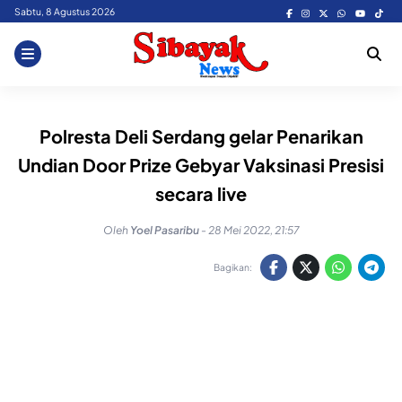
Skip
Sabtu, 8 Agustus 2026
to
content
Polresta Deli Serdang gelar Penarikan
Undian Door Prize Gebyar Vaksinasi Presisi
secara live
Oleh
Yoel Pasaribu
-
28 Mei 2022, 21:57
Bagikan: