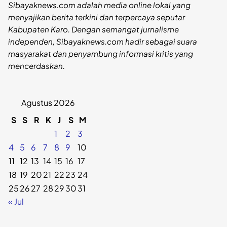
Sibayaknews.com adalah media online lokal yang
menyajikan berita terkini dan terpercaya seputar
Kabupaten Karo. Dengan semangat jurnalisme
independen, Sibayaknews.com hadir sebagai suara
masyarakat dan penyambung informasi kritis yang
mencerdaskan.
Agustus 2026
S
S
R
K
J
S
M
1
2
3
4
5
6
7
8
9
10
11
12
13
14
15
16
17
18
19
20
21
22
23
24
25
26
27
28
29
30
31
« Jul