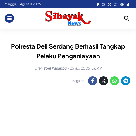
Skip
Minggu, 9 Agustus 2026
to
content
Polresta Deli Serdang Berhasil Tangkap
Pelaku Penganiayaan
Oleh
Yoel Pasaribu
-
25 Juli 2025, 06:49
Bagikan: