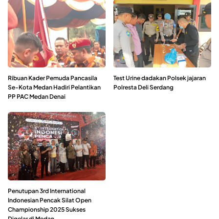
Ribuan Kader Pemuda Pancasila
Test Urine dadakan Polsek jajaran
Se-Kota Medan Hadiri Pelantikan
Polresta Deli Serdang
PP PAC Medan Denai
Penutupan 3rd International
Indonesian Pencak Silat Open
Championship 2025 Sukses
Digelar di Medan