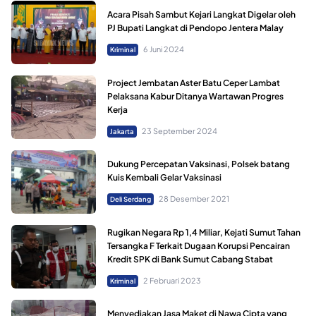
Acara Pisah Sambut Kejari Langkat Digelar oleh
PJ Bupati Langkat di Pendopo Jentera Malay
6 Juni 2024
Kriminal
Project Jembatan Aster Batu Ceper Lambat
Pelaksana Kabur Ditanya Wartawan Progres
Kerja
23 September 2024
Jakarta
Dukung Percepatan Vaksinasi, Polsek batang
Kuis Kembali Gelar Vaksinasi
28 Desember 2021
Deli Serdang
Rugikan Negara Rp 1,4 Miliar, Kejati Sumut Tahan
Tersangka F Terkait Dugaan Korupsi Pencairan
Kredit SPK di Bank Sumut Cabang Stabat
2 Februari 2023
Kriminal
Menyediakan Jasa Maket di Nawa Cipta yang