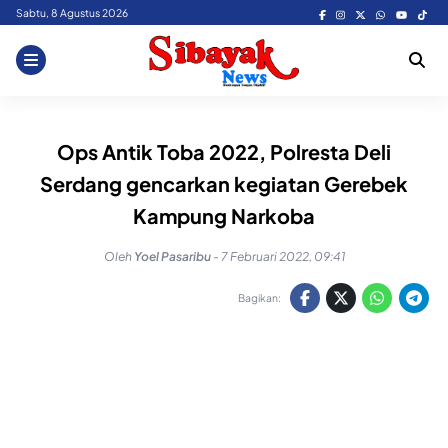
Skip
Sabtu, 8 Agustus 2026
to
content
Ops Antik Toba 2022, Polresta Deli
Serdang gencarkan kegiatan Gerebek
Kampung Narkoba
Oleh
Yoel Pasaribu
-
7 Februari 2022, 09:41
Bagikan: