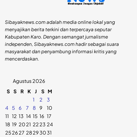
Sibayaknews.com adalah media online lokal yang
menyajikan berita terkini dan terpercaya seputar
Kabupaten Karo. Dengan semangat jurnalisme
independen, Sibayaknews.com hadir sebagai suara
masyarakat dan penyambung informasi kritis yang
mencerdaskan.
Agustus 2026
S
S
R
K
J
S
M
1
2
3
4
5
6
7
8
9
10
11
12
13
14
15
16
17
18
19
20
21
22
23
24
25
26
27
28
29
30
31