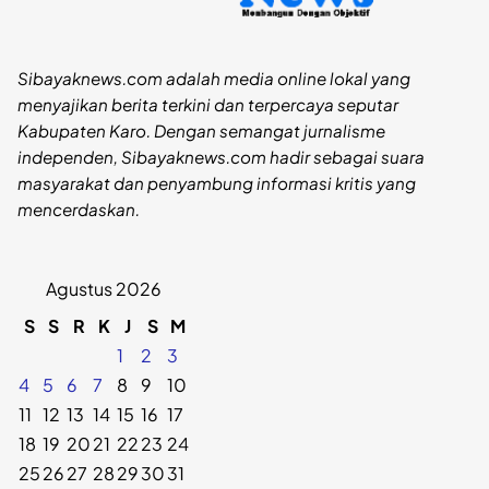
Sibayaknews.com adalah media online lokal yang
menyajikan berita terkini dan terpercaya seputar
Kabupaten Karo. Dengan semangat jurnalisme
independen, Sibayaknews.com hadir sebagai suara
masyarakat dan penyambung informasi kritis yang
mencerdaskan.
Agustus 2026
S
S
R
K
J
S
M
1
2
3
4
5
6
7
8
9
10
11
12
13
14
15
16
17
18
19
20
21
22
23
24
25
26
27
28
29
30
31