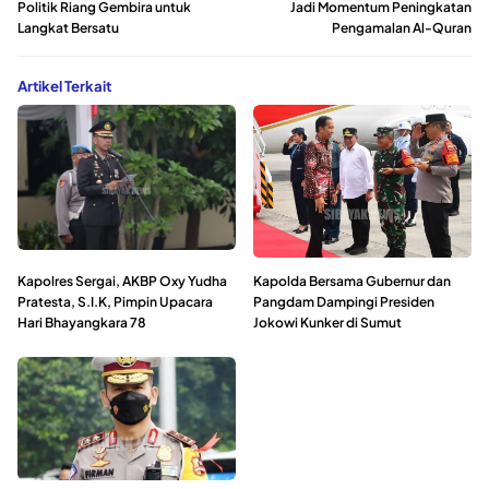
Politik Riang Gembira untuk
Jadi Momentum Peningkatan
Langkat Bersatu
Pengamalan Al-Quran
Artikel Terkait
Kapolres Sergai, AKBP Oxy Yudha
Kapolda Bersama Gubernur dan
Pratesta, S.I.K, Pimpin Upacara
Pangdam Dampingi Presiden
Hari Bhayangkara 78
Jokowi Kunker di Sumut