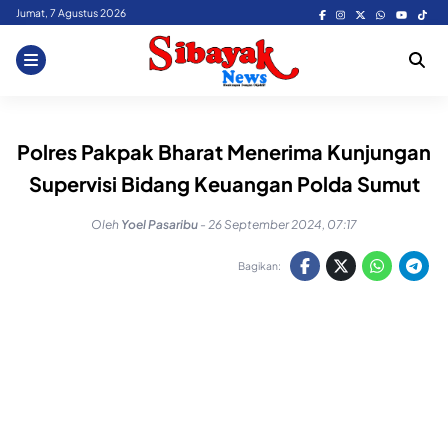
Skip
Jumat, 7 Agustus 2026
to
content
Polres Pakpak Bharat Menerima Kunjungan
Supervisi Bidang Keuangan Polda Sumut
Oleh
Yoel Pasaribu
-
26 September 2024, 07:17
Bagikan: