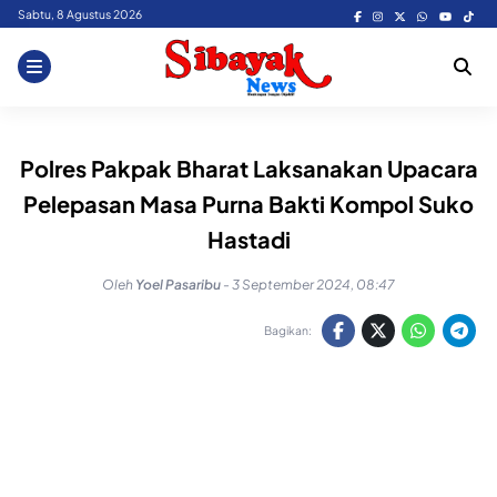
Skip
Sabtu, 8 Agustus 2026
to
content
Polres Pakpak Bharat Laksanakan Upacara
Pelepasan Masa Purna Bakti Kompol Suko
Hastadi
Oleh
Yoel Pasaribu
-
3 September 2024, 08:47
Bagikan: