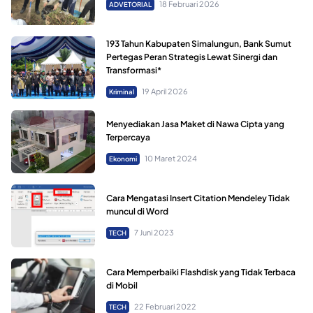
18 Februari 2026
ADVETORIAL
193 Tahun Kabupaten Simalungun, Bank Sumut
Pertegas Peran Strategis Lewat Sinergi dan
Transformasi*
19 April 2026
Kriminal
Menyediakan Jasa Maket di Nawa Cipta yang
Terpercaya
10 Maret 2024
Ekonomi
Cara Mengatasi Insert Citation Mendeley Tidak
muncul di Word
7 Juni 2023
TECH
Cara Memperbaiki Flashdisk yang Tidak Terbaca
di Mobil
22 Februari 2022
TECH