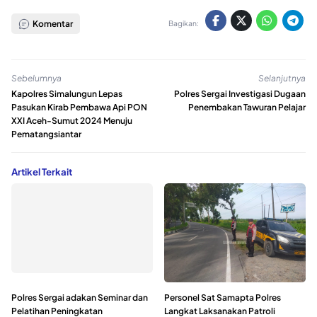
Komentar
Bagikan:
Sebelumnya
Selanjutnya
Kapolres Simalungun Lepas
Polres Sergai Investigasi Dugaan
Pasukan Kirab Pembawa Api PON
Penembakan Tawuran Pelajar
XXI Aceh-Sumut 2024 Menuju
Pematangsiantar
Artikel Terkait
Polres Sergai adakan Seminar dan
Personel Sat Samapta Polres
Pelatihan Peningkatan
Langkat Laksanakan Patroli