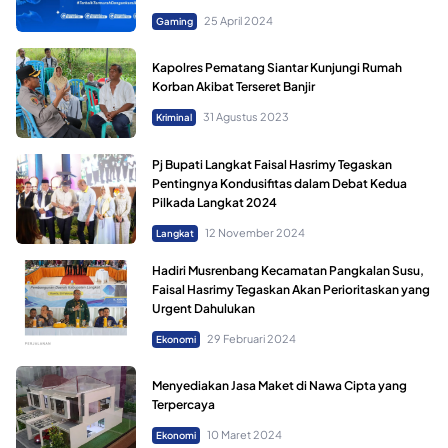
25 April 2024
Gaming
Kapolres Pematang Siantar Kunjungi Rumah
Korban Akibat Terseret Banjir
31 Agustus 2023
Kriminal
Pj Bupati Langkat Faisal Hasrimy Tegaskan
Pentingnya Kondusifitas dalam Debat Kedua
Pilkada Langkat 2024
12 November 2024
Langkat
Hadiri Musrenbang Kecamatan Pangkalan Susu,
Faisal Hasrimy Tegaskan Akan Perioritaskan yang
Urgent Dahulukan
29 Februari 2024
Ekonomi
Menyediakan Jasa Maket di Nawa Cipta yang
Terpercaya
10 Maret 2024
Ekonomi