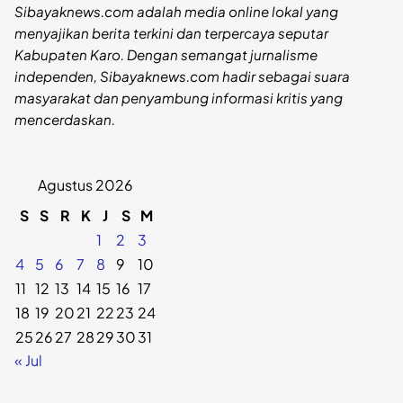
Sibayaknews.com adalah media online lokal yang
menyajikan berita terkini dan terpercaya seputar
Kabupaten Karo. Dengan semangat jurnalisme
independen, Sibayaknews.com hadir sebagai suara
masyarakat dan penyambung informasi kritis yang
mencerdaskan.
Agustus 2026
S
S
R
K
J
S
M
1
2
3
4
5
6
7
8
9
10
11
12
13
14
15
16
17
18
19
20
21
22
23
24
25
26
27
28
29
30
31
« Jul