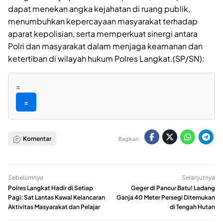
dapat menekan angka kejahatan di ruang publik,
menumbuhkan kepercayaan masyarakat terhadap
aparat kepolisian, serta memperkuat sinergi antara
Polri dan masyarakat dalam menjaga keamanan dan
ketertiban di wilayah hukum Polres Langkat.(SP/SN):
=
=
Komentar
Bagikan:
Sebelumnya
Selanjutnya
Polres Langkat Hadir di Setiap
Geger di Pancur Batu! Ladang
Pagi: Sat Lantas Kawal Kelancaran
Ganja 40 Meter Persegi Ditemukan
Aktivitas Masyarakat dan Pelajar
di Tengah Hutan