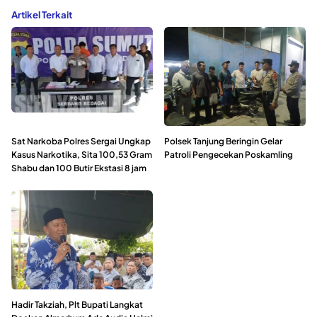
Artikel Terkait
Sat Narkoba Polres Sergai Ungkap
Polsek Tanjung Beringin Gelar
Kasus Narkotika, Sita 100,53 Gram
Patroli Pengecekan Poskamling
Shabu dan 100 Butir Ekstasi 8 jam
Hadir Takziah, Plt Bupati Langkat