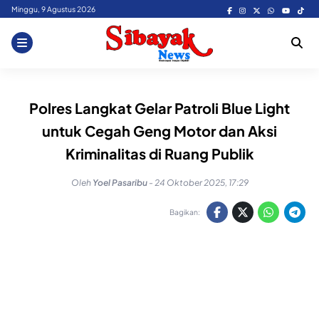
Skip
Minggu, 9 Agustus 2026
to
content
Polres Langkat Gelar Patroli Blue Light
untuk Cegah Geng Motor dan Aksi
Kriminalitas di Ruang Publik
Oleh
Yoel Pasaribu
-
24 Oktober 2025, 17:29
Bagikan: