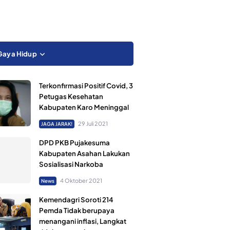
Gaya Hidup
Terkonfirmasi Positif Covid, 3
Petugas Kesehatan
Kabupaten Karo Meninggal
29 Juli 2021
JAGA JARAK!
DPD PKB Pujakesuma
Kabupaten Asahan Lakukan
Sosialisasi Narkoba
4 Oktober 2021
News
Kemendagri Soroti 214
Pemda Tidak berupaya
menangani inflasi, Langkat