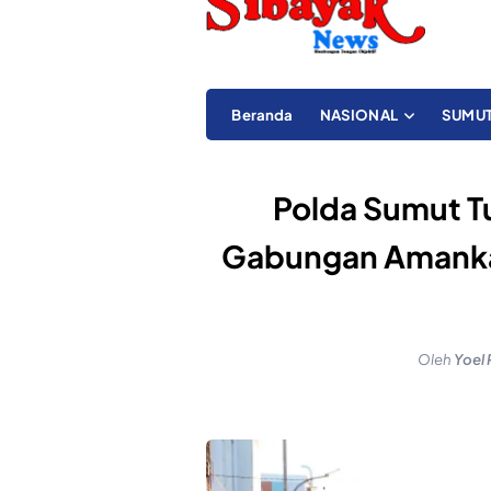
Beranda
NASIONAL
SUMU
Polda Sumut T
Gabungan Amankan
Oleh
Yoel 