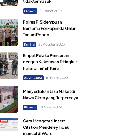
tidak termasuk.
26 Maret 2024
Ekonomi
Polres P.Sidempuan
Bersama Forkopimda Gelar
Tanam Pohon
23 Agustus 2023
Kriminal
Empat Pelaku Pencurian
dengan Kekerasan Diringkus
Polisi di Tanah Karo
10 Maret 2025
ADVETORIAL
Menyediakan Jasa Maket di
Nawa Cipta yang Terpercaya
10 Maret 2024
Ekonomi
Cara Mengatasi Insert
Citation Mendeley Tidak
muncul di Word