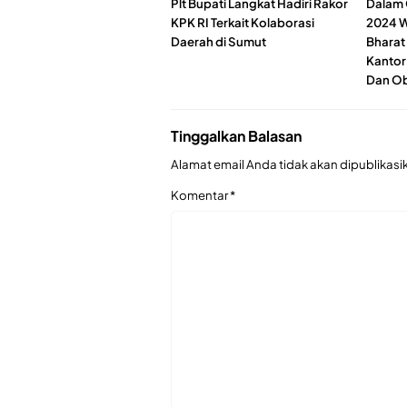
Plt Bupati Langkat Hadiri Rakor
Dalam 
KPK RI Terkait Kolaborasi
2024 W
Daerah di Sumut
Bharat
Kantor
Dan Obj
Tinggalkan Balasan
Alamat email Anda tidak akan dipublikasi
Komentar
*