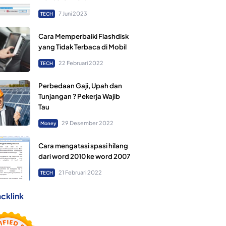
7 Juni 2023
TECH
Cara Memperbaiki Flashdisk
yang Tidak Terbaca di Mobil
22 Februari 2022
TECH
Perbedaan Gaji, Upah dan
Tunjangan ? Pekerja Wajib
Tau
29 Desember 2022
Money
Cara mengatasi spasi hilang
dari word 2010 ke word 2007
21 Februari 2022
TECH
cklink