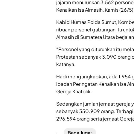
jajaran menurunkan 3.562 perso
Kenaikan Isa Almasih, Kamis (26/5)
Kabid Humas Polda Sumut, Kombes
ribuan personel gabungan itu untu
Almasih di Sumatera Utara berjala
“Personel yang diturunkan itu me
Protestan sebanyak 3.090 orang d
katanya.
Hadi mengungkapkan, ada 1.954 g
ibadah Peringatan Kenaikan Isa Alma
Gereja Khatolik.
Sedangkan jumlah jemaat gereja y
sebanyak 350.909 orang. Terbagi
296.594 orang serta jemaat Gereja
Baca Juga: