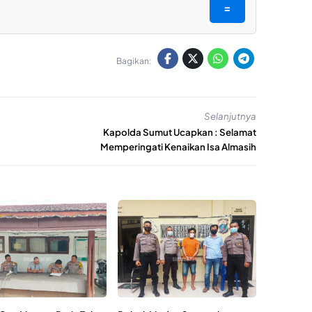
=
Bagikan:
Selanjutnya
Kapolda Sumut Ucapkan : Selamat
Memperingati Kenaikan Isa Almasih