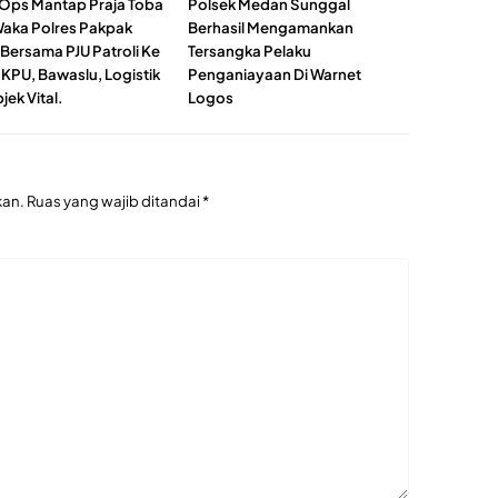
Ops Mantap Praja Toba
Polsek Medan Sunggal
aka Polres Pakpak
Berhasil Mengamankan
 Bersama PJU Patroli Ke
Tersangka Pelaku
 KPU, Bawaslu, Logistik
Penganiayaan Di Warnet
ek Vital.
Logos
kan.
Ruas yang wajib ditandai
*