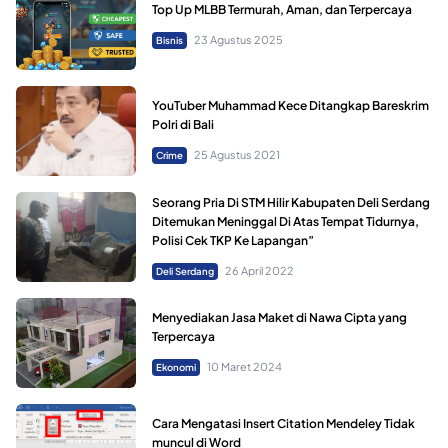
Top Up MLBB Termurah, Aman, dan Terpercaya
23 Agustus 2025
Bisnis
YouTuber Muhammad Kece Ditangkap Bareskrim
Polri di Bali
25 Agustus 2021
Crime
Seorang Pria Di STM Hilir Kabupaten Deli Serdang
Ditemukan Meninggal Di Atas Tempat Tidurnya,
Polisi Cek TKP Ke Lapangan”
26 April 2022
Deli Serdang
Menyediakan Jasa Maket di Nawa Cipta yang
Terpercaya
10 Maret 2024
Ekonomi
Cara Mengatasi Insert Citation Mendeley Tidak
muncul di Word