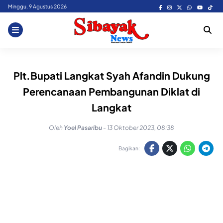
Skip
Minggu, 9 Agustus 2026
to
content
Plt.Bupati Langkat Syah Afandin Dukung
Perencanaan Pembangunan Diklat di
Langkat
Oleh
Yoel Pasaribu
-
13 Oktober 2023, 08:38
Bagikan: