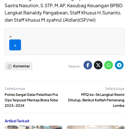
Sastra Nasution, S.STP, M.AP, Kasubag Keuangan BPBD
Langkat Rainaldy Pangabean, Staff Khusus H.Surianto,
dan Staff khusus M.syahrul.(Aldian)(SP/rel)
=
=
Komentar
Bagikan:
Sebelumnya
Selanjutnya
Polres Sergai Gelar Pelatihan Pra
MTQ ke-56 Langkat Resmi
Ops Terpusat Mantap Brata Toba
Ditutup, Berikut Kafilah Pemenang
2023-2024
Lomba
Artikel Terkait