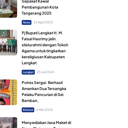
Sepakat Kawal
Pembangunan Kota
Tangerang 2025
24 April 2025
News
Pj Bupati Langkat H. M.
Faisal Hasrimy jalin
silaturahmi dengan Tokoh
Agama untuk tingkatkan
kereligiusan Kabupaten
Langkat
25 Juli 2024
Langkat
Polres Sergai. Berhasil
Amankan Dua Tersangka
Pelaku Pencurian di Sei
Bamban,
6 Mei 2026
Kriminal
Menyediakan Jasa Maket di