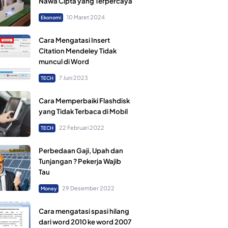
Nawa Cipta yang Terpercaya
10 Maret 2024
Ekonomi
Cara Mengatasi Insert
Citation Mendeley Tidak
muncul di Word
7 Juni 2023
TECH
Cara Memperbaiki Flashdisk
yang Tidak Terbaca di Mobil
22 Februari 2022
TECH
Perbedaan Gaji, Upah dan
Tunjangan ? Pekerja Wajib
Tau
29 Desember 2022
Money
Cara mengatasi spasi hilang
dari word 2010 ke word 2007