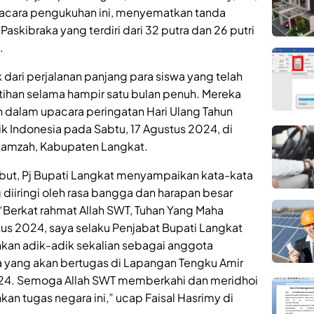
acara pengukuhan ini, menyematkan tanda
skibraka yang terdiri dari 32 putra dan 26 putri
.
ari perjalanan panjang para siswa yang telah
tihan selama hampir satu bulan penuh. Mereka
h dalam upacara peringatan Hari Ulang Tahun
 Indonesia pada Sabtu, 17 Agustus 2024, di
Hamzah, Kabupaten Langkat.
ut, Pj Bupati Langkat menyampaikan kata-kata
diiringi oleh rasa bangga dan harapan besar
“Berkat rahmat Allah SWT, Tuhan Yang Maha
stus 2024, saya selaku Penjabat Bupati Langkat
kan adik-adik sekalian sebagai anggota
 yang akan bertugas di Lapangan Tengku Amir
24. Semoga Allah SWT memberkahi dan meridhoi
an tugas negara ini,” ucap Faisal Hasrimy di