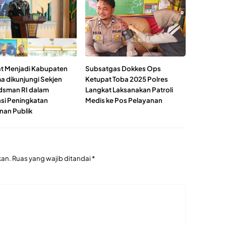
t Menjadi Kabupaten
Subsatgas Dokkes Ops
a dikunjungi Sekjen
Ketupat Toba 2025 Polres
sman RI dalam
Langkat Laksanakan Patroli
nsi Peningkatan
Medis ke Pos Pelayanan
nan Publik
kan.
Ruas yang wajib ditandai
*