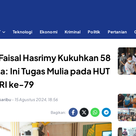
T
Teknologi
Ekonomi
Kriminal
Politik
Pertanian
 Faisal Hasrimy Kukuhkan 58
: Ini Tugas Mulia pada HUT
RI ke-79
saribu
-
15 Agustus 2024, 18:56
Bagikan: