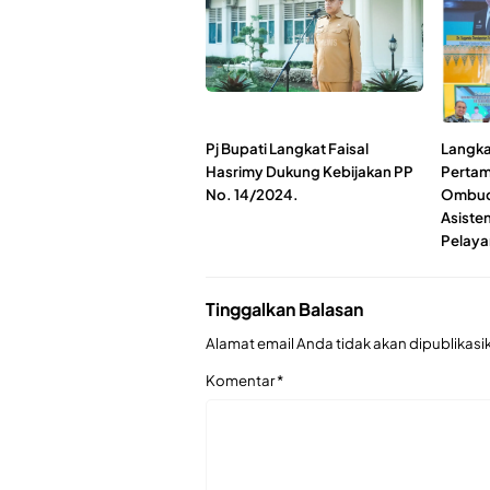
Pj Bupati Langkat Faisal
Langka
Hasrimy Dukung Kebijakan PP
Pertam
No. 14/2024.
Ombud
Asiste
Pelaya
Tinggalkan Balasan
Alamat email Anda tidak akan dipublikasi
Komentar
*