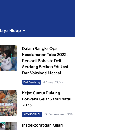
Gaya Hidup
Dalam Rangka Ops
Keselamatan Toba 2022,
Personil Polresta Deli
Serdang Berikan Edukasi
Dan Vaksinasi Massal
4 Maret 2022
Deli Serdang
‎Kejati Sumut Dukung
Forwaka Gelar Safari Natal
2025
19 Desember 2025
ADVETORIAL
Inspektorat dan Kejari