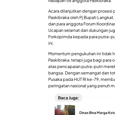
hadapan 58 anggota Paskibraka.
Acara dilanjutkan dengan proses
Paskibraka oleh Pj Bupati Langkat
dan para anggota Forum Koordinas
Ucapan selamat dan dukungan jug
Forkopimda kepada para putra-pu
ini.
Momentum pengukuhan ini tidak h
Paskibraka, tetapi juga bagi para
atas pencapaian putra-putri merek
bangsa. Dengan semangat dan tot
Pusaka pada HUT RI ke-79, memba
peringatan nasional yang penuh ma
Baca Juga:
Dinas Bina Marga Kot