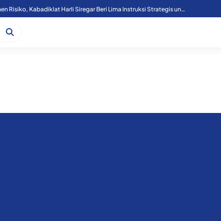
Tutup Diklat Manajemen Risiko, Kabadiklat Harli Siregar Beri Lima Instruksi Strategis untuk Perkuat Tata Kelola Kejaksaan