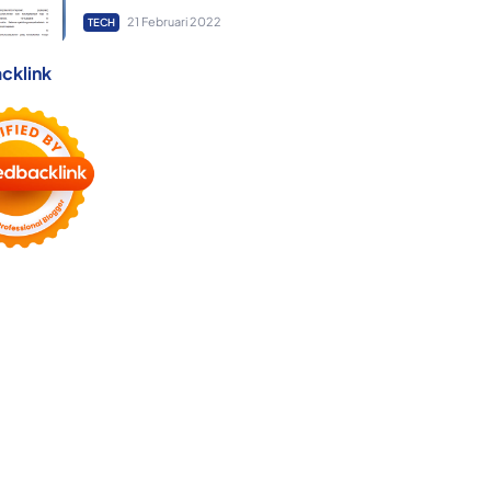
21 Februari 2022
TECH
cklink