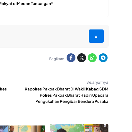
 Rakyat di Medan Tuntungan*
=
Bagikan:
Selanjutnya
lres
Kapolres Pakpak Bharat Di Wakili Kabag SDM
Polres Pakpak Bharat Hadiri Upacara
Pengukuhan Pengibar Bendera Pusaka