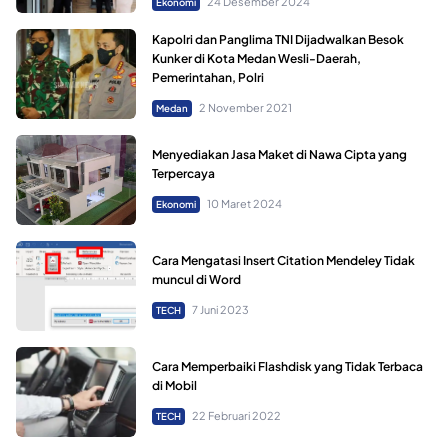
24 Desember 2024
Ekonomi
Kapolri dan Panglima TNI Dijadwalkan Besok
Kunker di Kota Medan Wesli-Daerah,
Pemerintahan, Polri
2 November 2021
Medan
Menyediakan Jasa Maket di Nawa Cipta yang
Terpercaya
10 Maret 2024
Ekonomi
Cara Mengatasi Insert Citation Mendeley Tidak
muncul di Word
7 Juni 2023
TECH
Cara Memperbaiki Flashdisk yang Tidak Terbaca
di Mobil
22 Februari 2022
TECH