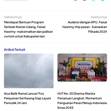
Sebelumnya
Selanjutnya
Mendapat Bantuan Program
Audensi dengan KPU, Faisal
Tambak Klaster Udang, Faisal
Hasrimy titip pesan : Sukseskan
Hasrimy: maksimalkan dan jadikan
Pilkada 2024
contoh untuk Kabupaten lain
Artikel Terkait
Arus Balik Ramai Lancar! Pos
HUT Ke-25 Dharma Wanita
Pelayanan Sei Karang Siap Layani
Persatuan Langkat: Momentum
Pemudik 24 Jam
Penguatan Peran Menuju Indonesia
Emas 2045