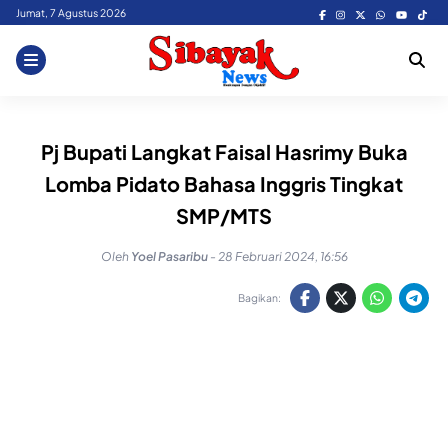
Skip
Jumat, 7 Agustus 2026
to
content
Pj Bupati Langkat Faisal Hasrimy Buka
Lomba Pidato Bahasa Inggris Tingkat
SMP/MTS
Oleh
Yoel Pasaribu
-
28 Februari 2024, 16:56
Bagikan: