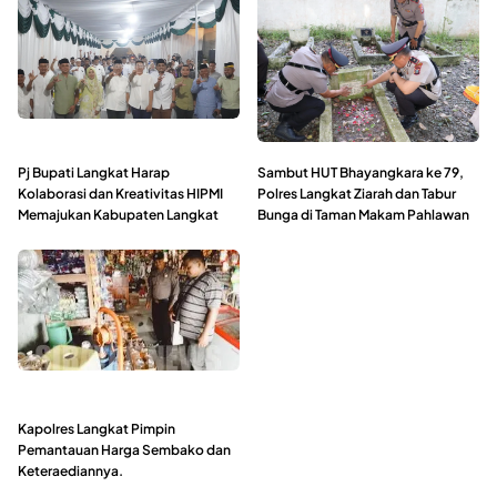
Pj Bupati Langkat Harap
Sambut HUT Bhayangkara ke 79,
Kolaborasi dan Kreativitas HIPMI
Polres Langkat Ziarah dan Tabur
Memajukan Kabupaten Langkat
Bunga di Taman Makam Pahlawan
Kapolres Langkat Pimpin
Pemantauan Harga Sembako dan
Keteraediannya.