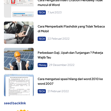
Cara Mengatasi Insert Citation Mendeley Tidak
muncul di Word
7 Juni 2023
TECH
Cara Memperbaiki Flashdisk yang Tidak Terbaca
di Mobil
22 Februari 2022
TECH
Perbedaan Gaji, Upah dan Tunjangan ? Pekerja
Wajib Tau
29 Desember 2022
Money
Cara mengatasi spasi hilang dari word 2010 ke
word 2007
21 Februari 2022
TECH
seed backlink