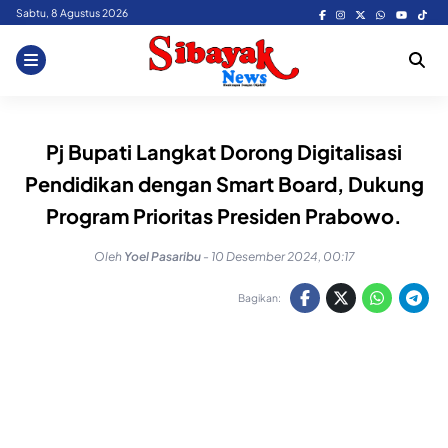
Skip
Sabtu, 8 Agustus 2026
to
content
Pj Bupati Langkat Dorong Digitalisasi
Pendidikan dengan Smart Board, Dukung
Program Prioritas Presiden Prabowo.
Oleh
Yoel Pasaribu
-
10 Desember 2024, 00:17
Bagikan: