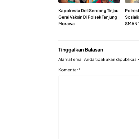
Kapolresta Deli Serdang Tinjau
Polres
Gerai Vaksin Di Polsek Tanjung
Sosiali
Morawa
SMAN 1
Tinggalkan Balasan
Alamat email Anda tidak akan dipublikasi
Komentar
*