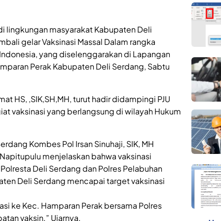
 lingkungan masyarakat Kabupaten Deli
mbali gelar Vaksinasi Massal Dalam rangka
 Indonesia, yang diselenggarakan di Lapangan
mparan Perak Kabupaten Deli Serdang, Sabtu
at HS, ,SIK,SH,MH, turut hadir didampingi PJU
iat vaksinasi yang berlangsung di wilayah Hukum
Serdang Kombes Pol Irsan Sinuhaji, SIK, MH
 Napitupulu menjelaskan bahwa vaksinasi
 Polresta Deli Serdang dan Polres Pelabuhan
en Deli Serdang mencapai target vaksinasi
nasi ke Kec. Hamparan Perak bersama Polres
tan vaksin.” Ujarnya.