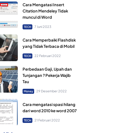
Cara Mengatasi Insert
Citation Mendeley Tidak
muncul di Word
7 Juni 2023
TECH
Cara Memperbaiki Flashdisk
yang Tidak Terbaca di Mobil
22 Februari 2022
TECH
Perbedaan Gaji, Upah dan
Tunjangan ? Pekerja Wajib
Tau
29 Desember 2022
Money
Cara mengatasi spasi hilang
dari word 2010 ke word 2007
21 Februari 2022
TECH