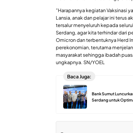
”Harapannya kegiatan Vaksinasi 
Lansia, anak dan pelajar ini terus a
tersalur menyeluruh kepada selur
Serdang, agar kita terhindar dari 
Omicron dan terbentuknya Herd I
perekonomian, terutama menjelan
masyarakat sehingga ibadah puasa
ungkapnya. SN/YOEL
Baca Juga:
Bank Sumut Luncurkan
Serdang untuk Optima
=