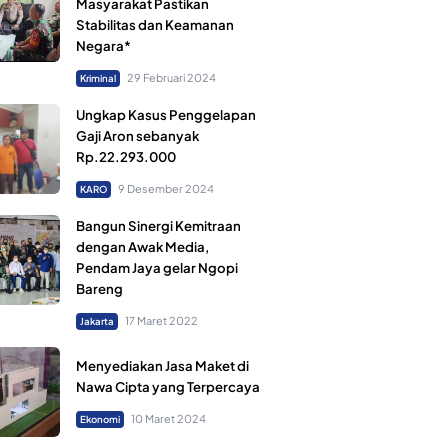
Masyarakat Pastikan
Stabilitas dan Keamanan
Negara*
29 Februari 2024
Kriminal
Ungkap Kasus Penggelapan
Gaji Aron sebanyak
Rp.22.293.000
9 Desember 2024
KARO
Bangun Sinergi Kemitraan
dengan Awak Media,
Pendam Jaya gelar Ngopi
Bareng
17 Maret 2022
Jakarta
Menyediakan Jasa Maket di
Nawa Cipta yang Terpercaya
10 Maret 2024
Ekonomi