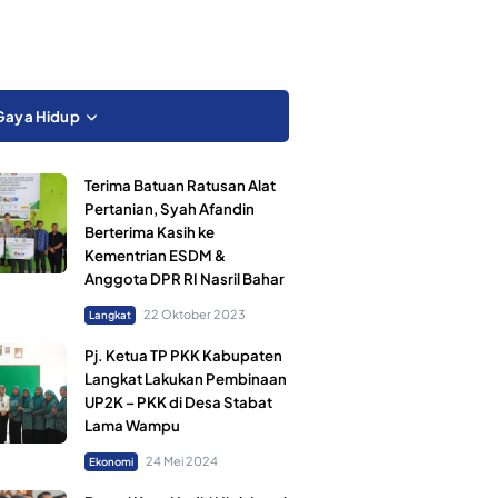
Gaya Hidup
Terima Batuan Ratusan Alat
Pertanian, Syah Afandin
Berterima Kasih ke
Kementrian ESDM &
Anggota DPR RI Nasril Bahar
22 Oktober 2023
Langkat
Pj. Ketua TP PKK Kabupaten
Langkat Lakukan Pembinaan
UP2K – PKK di Desa Stabat
Lama Wampu
24 Mei 2024
Ekonomi