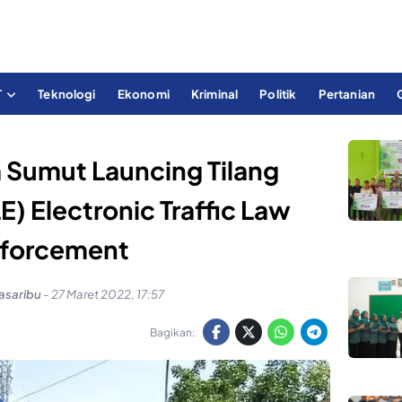
T
Teknologi
Ekonomi
Kriminal
Politik
Pertanian
a Sumut Launcing Tilang
E) Electronic Traffic Law
forcement
asaribu
-
27 Maret 2022, 17:57
Bagikan: