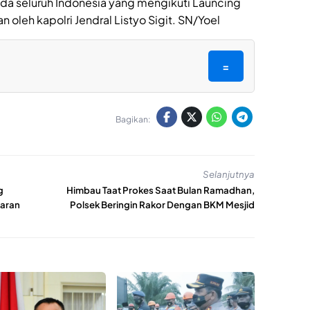
olda seluruh Indonesia yang mengikuti Launcing
oleh kapolri Jendral Listyo Sigit. SN/Yoel
=
Bagikan:
Selanjutnya
g
Himbau Taat Prokes Saat Bulan Ramadhan,
paran
Polsek Beringin Rakor Dengan BKM Mesjid