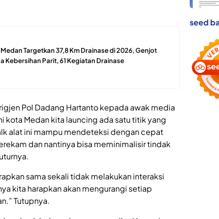
seed ba
edan Targetkan 37,8 Km Drainase di 2026, Genjot
 Kebersihan Parit, 61 Kegiatan Drainase
rigjen Pol Dadang Hartanto kepada awak media
 kota Medan kita launcing ada satu titik yang
Walk alat ini mampu mendeteksi dengan cepat
terekam dan nantinya bisa meminimalisir tindak
uturnya.
rapkan sama sekali tidak melakukan interaksi
nya kita harapkan akan mengurangi setiap
n.” Tutupnya.