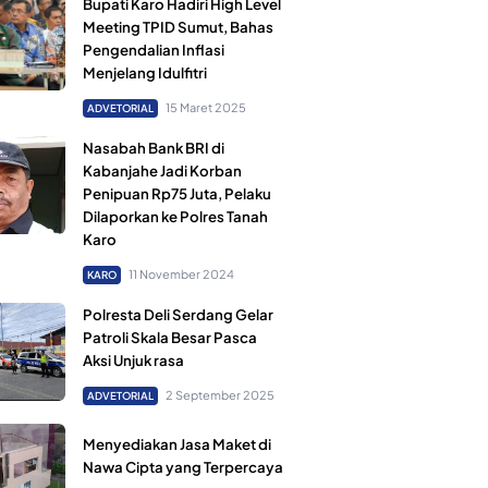
Bupati Karo Hadiri High Level
Meeting TPID Sumut, Bahas
Pengendalian Inflasi
Menjelang Idulfitri
15 Maret 2025
ADVETORIAL
Nasabah Bank BRI di
Kabanjahe Jadi Korban
Penipuan Rp75 Juta, Pelaku
Dilaporkan ke Polres Tanah
Karo
11 November 2024
KARO
Polresta Deli Serdang Gelar
Patroli Skala Besar Pasca
Aksi Unjuk rasa
2 September 2025
ADVETORIAL
Menyediakan Jasa Maket di
Nawa Cipta yang Terpercaya