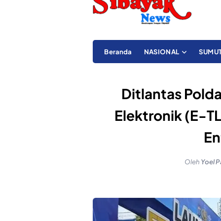
Beranda
NASIONAL
SUMU
Ditlantas Pold
Elektronik (E-TL
En
Oleh
Yoel P