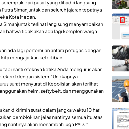
 serempak dari pusat yang dihadiri langsung
 Putra Simanjuntak dan seluruh jajaran tepatnya
deka Kota Medan.
ra Simanjuntak terlihat lang sung menyampaikan
n bahwa tidak akan ada lagi komplen warga
.
akan ada lagi pertemuan antara petugas dengan
 kita mengajarkan ketertiban.
tu tapi nanti efeknya ketika Anda mengurus akan
 terekord dengan sistem.”Ungkapnya
rus surat menyurat di Kepolisian akan terlihat
k menggunakan helm, seftybelt, dan menggunakan
kan dikirimin surat dalam jangka waktu 10 hari
ukan pemblokiran jelas nantinya semua itu atas
ang nantinya akan menambah juga PAD. ”