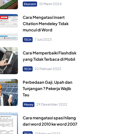
10 Maret 2024
Ekonomi
Cara Mengatasi Insert
Citation Mendeley Tidak
muncul di Word
7 Juni 2023
TECH
Cara Memperbaiki Flashdisk
yang Tidak Terbaca di Mobil
22 Februari 2022
TECH
Perbedaan Gaji, Upah dan
Tunjangan ? Pekerja Wajib
Tau
29 Desember 2022
Money
Cara mengatasi spasi hilang
dari word 2010 ke word 2007
21 Februari 2022
TECH