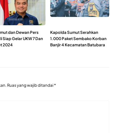
mut dan Dewan Pers
Kapolda Sumut Serahkan
i Siap Gelar UKW 7 Dan
1.000 Paket Sembako Korban
et 2024
Banjir 4 Kecamatan Batubara
kan.
Ruas yang wajib ditandai
*