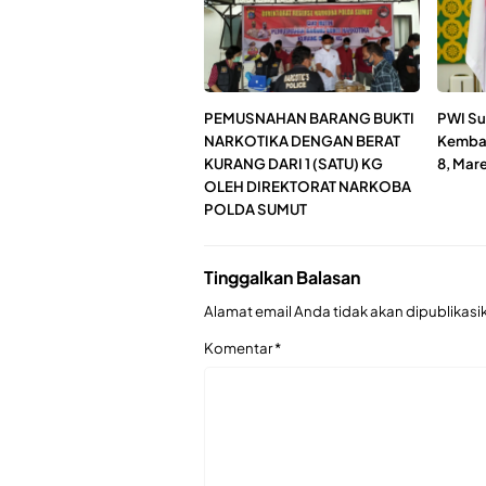
PEMUSNAHAN BARANG BUKTI
PWI Su
NARKOTIKA DENGAN BERAT
Kembal
KURANG DARI 1 (SATU) KG
8, Mar
OLEH DIREKTORAT NARKOBA
POLDA SUMUT
Tinggalkan Balasan
Alamat email Anda tidak akan dipublikasi
Komentar
*