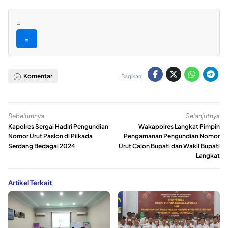
=
=
Komentar
Bagikan:
Sebelumnya
Selanjutnya
Kapolres Sergai Hadiri Pengundian
Wakapolres Langkat Pimpin
Nomor Urut Paslon di Pilkada
Pengamanan Pengundian Nomor
Serdang Bedagai 2024
Urut Calon Bupati dan Wakil Bupati
Langkat
Artikel Terkait