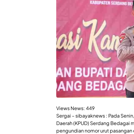
Views News:
449
Sergai – sibayaknews : Pada Seni
Daerah (KPUD) Serdang Bedagai m
pengundian nomor urut pasangan c