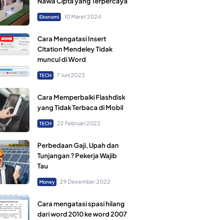
Nawa Cipta yang Terpercaya
10 Maret 2024
Ekonomi
Cara Mengatasi Insert
Citation Mendeley Tidak
muncul di Word
7 Juni 2023
TECH
Cara Memperbaiki Flashdisk
yang Tidak Terbaca di Mobil
22 Februari 2022
TECH
Perbedaan Gaji, Upah dan
Tunjangan ? Pekerja Wajib
Tau
29 Desember 2022
Money
Cara mengatasi spasi hilang
dari word 2010 ke word 2007