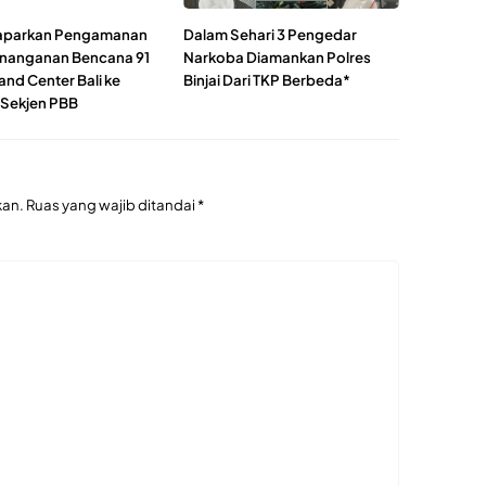
Paparkan Pengamanan
Dalam Sehari 3 Pengedar
nanganan Bencana 91
Narkoba Diamankan Polres
d Center Bali ke
Binjai Dari TKP Berbeda*
 Sekjen PBB
kan.
Ruas yang wajib ditandai
*