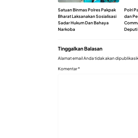
Satuan Binmas Polres Pakpak
Polri 
Bharat Laksanakan Sosialisasi
dan Pe
Sadar Hukum Dan Bahaya
Comman
Narkoba
Deputi
Tinggalkan Balasan
Alamat email Anda tidak akan dipublikasi
Komentar
*