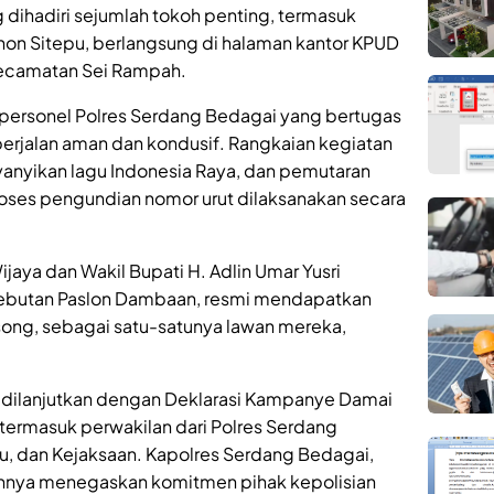
 dihadiri sejumlah tokoh penting, termasuk
on Sitepu, berlangsung di halaman kantor KPUD
Kecamatan Sei Rampah.
personel Polres Serdang Bedagai yang bertugas
berjalan aman dan kondusif. Rangkaian kegiatan
nyikan lagu Indonesia Raya, dan pemutaran
 proses pengundian nomor urut dilaksanakan secara
jaya dan Wakil Bupati H. Adlin Umar Yusri
sebutan Paslon Dambaan, resmi mendapatkan
song, sebagai satu-satunya lawan mereka,
a dilanjutkan dengan Deklarasi Kampanye Damai
, termasuk perwakilan dari Polres Serdang
, dan Kejaksaan. Kapolres Serdang Bedagai,
nnya menegaskan komitmen pihak kepolisian