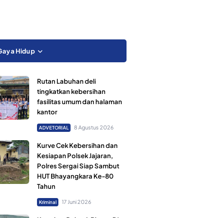
Gaya Hidup
Rutan Labuhan deli
tingkatkan kebersihan
fasilitas umum dan halaman
kantor
8 Agustus 2026
ADVETORIAL
Kurve Cek Kebersihan dan
Kesiapan Polsek Jajaran,
Polres Sergai Siap Sambut
HUT Bhayangkara Ke-80
Tahun
17 Juni 2026
Kriminal