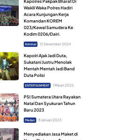
Kapolres Pakpak Bharat Di
Wakili Waka Polres Hadiri
Acara Kunjungan Kerja
Komandan KOREM
023/Kawal Samudera Ke
Kodim 0206/Dairi.
13 Desember 2024
Kriminal
Kapolri Ajak Jadi Duta,
Sukatani Justru Menolak
Mentah Mentah Jadi Band
Duta Polisi
1 Maret 2025
ENTERTAINMENT
PSI Sumatera Utara Rayakan
Natal Dan Syukuran Tahun
Baru 2023
8 Januari 2023
Medan
Menyediakan Jasa Maket di