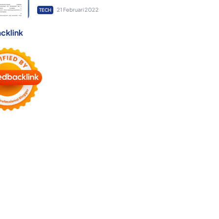
21 Februari 2022
TECH
cklink