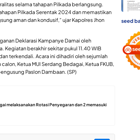
litas selama tahapan Pilkada berlangsung.
ahapan Pilkada Serentak 2024 dan memastikan
gsung aman dan kondusif,” ujar Kapolres Jhon
seed ba
ganan Deklarasi Kampanye Damai oleh
. Kegiatan berakhir sekitar pukul 11.40 WIB
 terkendali. Acara ini dihadiri oleh sejumlah
 calon, Ketua MUI Serdang Bedagai, Ketua FKUB,
k pengusung Paslon Dambaan. (SP)
ergai melaksanakan Rotasi Penyegaran dan 2 memasuki