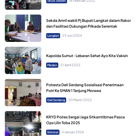
16 Februari 2022
JAGA JARAK!
Sekda Amril wakili Pj Bupati Langkat dalam Rakor
dan Fasilitasi Dukungan Pilkada Serentak
23 Juni 2024
Langkat
Kapolda Sumut : Lebaran Sehat Ayo Kita Vaksin
21 April 2022
Medan
Polresta Deli Serdang Sosialisasi Penerimaan
Polri Ke SMAN 1 Tanjung Morawa
30 Maret 2022
Deli Serdang
KRYD Polres Sergai Jaga Sitkamtibmas Pasca
Ops Lilin Toba 2025
4 Januari 2026
Kriminal