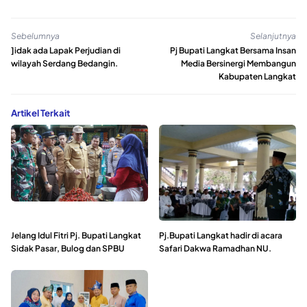
Sebelumnya
Selanjutnya
]idak ada Lapak Perjudian di
Pj Bupati Langkat Bersama Insan
wilayah Serdang Bedangin.
Media Bersinergi Membangun
Kabupaten Langkat
Artikel Terkait
Jelang Idul Fitri Pj. Bupati Langkat
Pj.Bupati Langkat hadir di acara
Sidak Pasar, Bulog dan SPBU
Safari Dakwa Ramadhan NU.