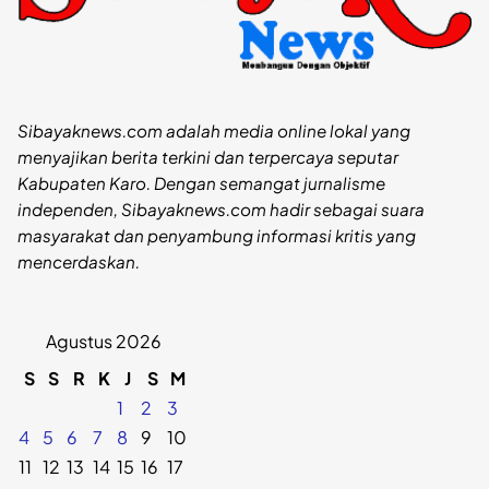
Sibayaknews.com adalah media online lokal yang
menyajikan berita terkini dan terpercaya seputar
Kabupaten Karo. Dengan semangat jurnalisme
independen, Sibayaknews.com hadir sebagai suara
masyarakat dan penyambung informasi kritis yang
mencerdaskan.
Agustus 2026
S
S
R
K
J
S
M
1
2
3
4
5
6
7
8
9
10
11
12
13
14
15
16
17