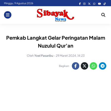
Skip
Minggu, 9 Agustus 2026
to
content
Pemkab Langkat Gelar Peringatan Malam
Nuzulul Qur’an
Oleh
Yoel Pasaribu
-
29 Maret 2024, 14:23
Bagikan: