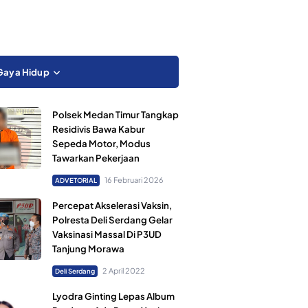
Gaya Hidup
Polsek Medan Timur Tangkap
Residivis Bawa Kabur
Sepeda Motor, Modus
Tawarkan Pekerjaan
16 Februari 2026
ADVETORIAL
Percepat Akselerasi Vaksin,
Polresta Deli Serdang Gelar
Vaksinasi Massal Di P3UD
Tanjung Morawa
2 April 2022
Deli Serdang
Lyodra Ginting Lepas Album