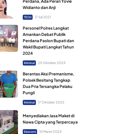
Perdana, Ada Peran Yovie
Widianto dan Anji
17 Juli 2021
TECH
Personel Polres Langkat
Amankan Debat Publik
Perdana Paslon Bupati dan
Wakil Bupati Langkat Tahun
2024
25 Oktober 2024
Kriminal
Berantas Aksi Premanisme,
Polsek Besitang Tangkap
Dua Pria Tersangka Pelaku
Pungli
17 Oktober 2025
Kriminal
Menyediakan Jasa Maket di
Nawa Cipta yang Terpercaya
10 Maret 2024
Ekonomi