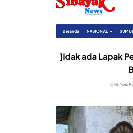
Beranda
NASIONAL
SUMU
]idak ada Lapak Pe
B
Oleh
Yoel P