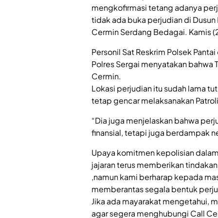
mengkofirmasi tetang adanya perj
tidak ada buka perjudian di Dusun 
Cermin Serdang Bedagai. Kamis (
Personil Sat Reskrim Polsek Panta
Polres Sergai menyatakan bahwa Ti
Cermin.
Lokasi perjudian itu sudah lama t
tetap gencar melaksanakan Patroli
“Dia juga menjelaskan bahwa perj
finansial, tetapi juga berdampak
Upaya komitmen kepolisian dalam ha
jajaran terus memberikan tindaka
,namun kami berharap kepada mas
memberantas segala bentuk perju
Jika ada mayarakat mengetahui, me
agar segera menghubungi Call Cente