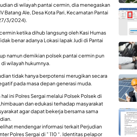
udian di wilayah pantai cermin, dia menegaskan
IV Batang Ale, Desa Kota Pari, Kecamatan Pantai
27/3/2024).
i cermin ketika dihub langsung oleh Kasi Humas
dak benar adanya Lokasi lapak Judi di Pantai
utup namun demikian polsek pantai cermin pun
 di wilayah hukumnya.
udian tidak hanya berpotensi merugikan secara
 negatif pada masa depan generasi muda.
l ini Polres Sergai melalui Polsek Polsek di
n,himbauan dan edukasi terhadap masyarakat
yarakat agar dapat bekerja bersama sama
dian.
lihat mendengar informasi terkait Perjudian
r Polres Sergai di ” 110 “. Identitas pelapor