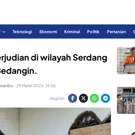
T
Teknologi
Ekonomi
Kriminal
Politik
Pertanian
rjudian di wilayah Serdang
edangin.
asaribu
-
29 Maret 2024, 14:06
Bagikan: