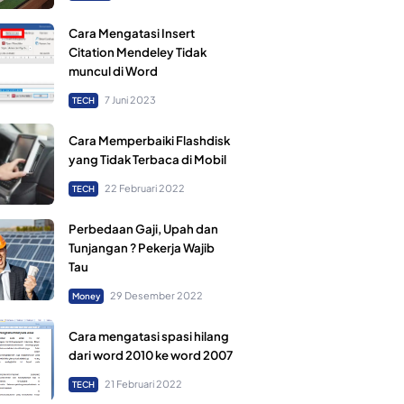
Cara Mengatasi Insert
Citation Mendeley Tidak
muncul di Word
7 Juni 2023
TECH
Cara Memperbaiki Flashdisk
yang Tidak Terbaca di Mobil
22 Februari 2022
TECH
Perbedaan Gaji, Upah dan
Tunjangan ? Pekerja Wajib
Tau
29 Desember 2022
Money
Cara mengatasi spasi hilang
dari word 2010 ke word 2007
21 Februari 2022
TECH