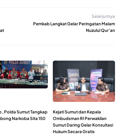
Selanjutnya
n
Pemkab Langkat Gelar Peringatan Malam
at
Nuzulul Qur’an
 , Polda Sumut Tangkap
Kejati Sumut dan Kepala
bong Narkoba Sita 150
Ombudsman RI Perwakilan
Sumut Daring Gelar Konsultasi
Hukum Secara Gratis