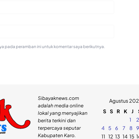
ya pada peramban ini untuk komentar saya berikutnya.
Sibayaknews.com
Agustus 20
adalah media online
S
S
R
K
J
lokal yang menyajikan
1
berita terkini dan
terpercaya seputar
4
5
6
7
8
Kabupaten Karo.
11
12
13
14
15
1